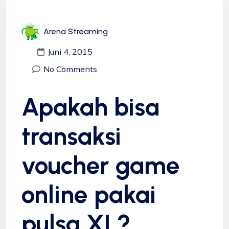
Arena Streaming
Juni 4, 2015
No Comments
Apakah bisa
transaksi
voucher game
online pakai
pulsa XL?