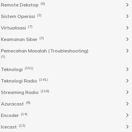
(6)
Remote Dekstop
(2)
Sistem Operasi
(7)
Virtualisasi
(3)
Keamanan Siber
Pemecahan Masalah (Troubleshooting)
(5)
(151)
Teknologi
(141)
Teknologi Radio
(116)
Streaming Radio
(8)
Azuracast
(14)
Encoder
(13)
Icecast