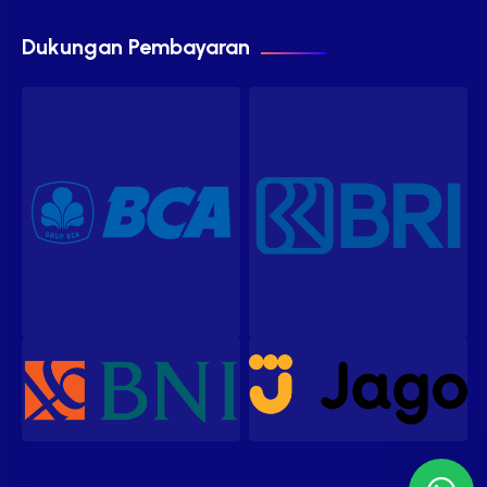
Dukungan Pembayaran
Our customer support team is
here to answer your questions.
Ask us anything!
Hi, how can I help?