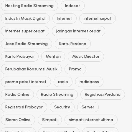
Hosting Radio Streaming
Indosat
Industri Musik Digital
Internet
internet cepat
internet super cepat
jaringan internet cepat
Jasa Radio Streaming
Kartu Perdana
Kartu Prabayar
Mentari
Music Director
Perubahan Konsumsi Musik
Promo
promo paket internet
radio
radioboss
Radio Online
Radio Streaming
Registrasi Perdana
Registrasi Prabayar
Security
Server
Siaran Online
Simpati
simpati internet ultima