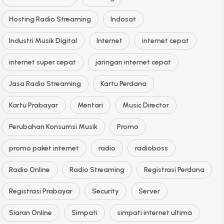
Hosting Radio Streaming
Indosat
Industri Musik Digital
Internet
internet cepat
internet super cepat
jaringan internet cepat
Jasa Radio Streaming
Kartu Perdana
Kartu Prabayar
Mentari
Music Director
Perubahan Konsumsi Musik
Promo
promo paket internet
radio
radioboss
Radio Online
Radio Streaming
Registrasi Perdana
Registrasi Prabayar
Security
Server
Siaran Online
Simpati
simpati internet ultima