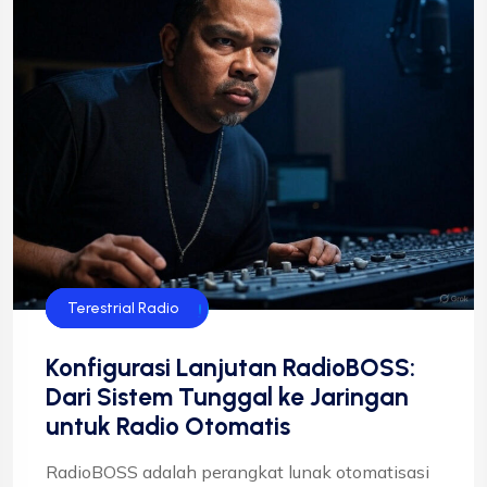
Streaming Radio
Teknologi Radio
Terestrial Radio
Konfigurasi Lanjutan RadioBOSS:
Dari Sistem Tunggal ke Jaringan
untuk Radio Otomatis
RadioBOSS adalah perangkat lunak otomatisasi