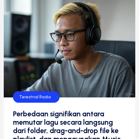
Streaming Radio
Teknologi
Teknologi Radio
Terestrial Radio
Perbedaan signifikan antara
memutar lagu secara langsung
dari folder, drag-and-drop file ke