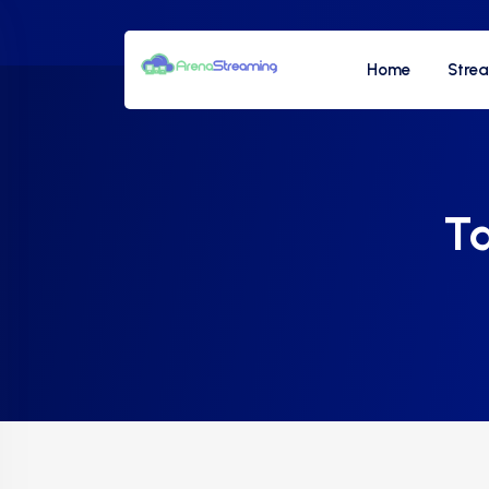
Home
Stre
T