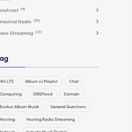
(4)
houtcast
(35)
erestrial Radio
(13)
ideo Streaming
ag
4G LTE
Album vs Playlist
Chat
Computing
DNSFlood
Domain
Evolusi Album Musik
General Questions
Hosting
Hosting Radio Streaming