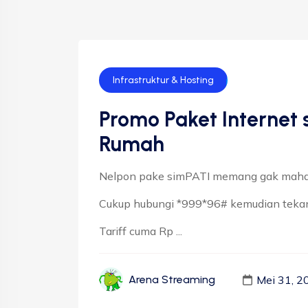
Infrastruktur & Hosting
Promo Paket Internet 
Rumah
Nelpon pake simPATI memang gak maha
Cukup hubungi *999*96# kemudian tekan
Tariff cuma Rp ...
Mei 31, 2
Arena Streaming