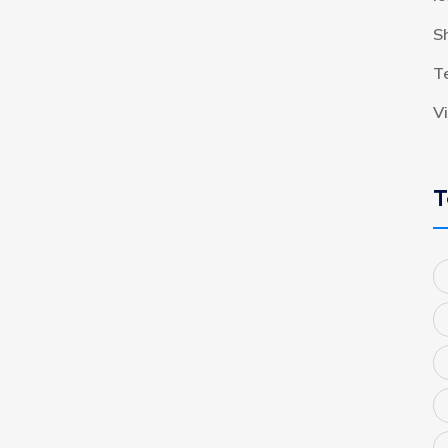
S
T
V
T