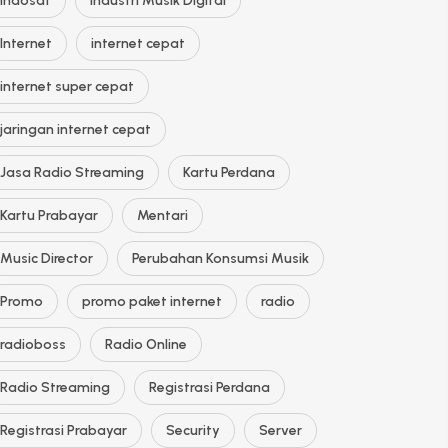
Indosat
Industri Musik Digital
Internet
internet cepat
internet super cepat
jaringan internet cepat
Jasa Radio Streaming
Kartu Perdana
Kartu Prabayar
Mentari
Music Director
Perubahan Konsumsi Musik
Promo
promo paket internet
radio
radioboss
Radio Online
Radio Streaming
Registrasi Perdana
Registrasi Prabayar
Security
Server