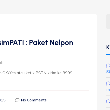
simPATI : Paket Nelpon
K
l!
S
 OK/Yes atau ketik PSTN kirim ke 8999
m
015
No Comments