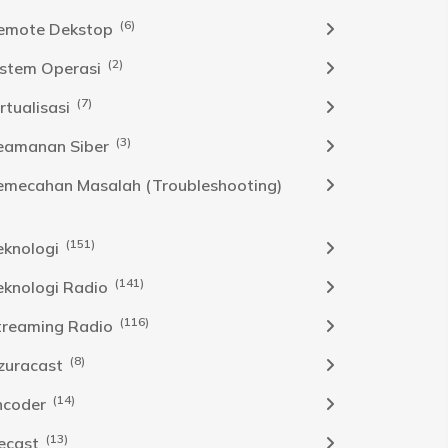
(6)
emote Dekstop
(2)
istem Operasi
(7)
rtualisasi
(3)
eamanan Siber
emecahan Masalah (Troubleshooting)
(151)
eknologi
(141)
eknologi Radio
(116)
treaming Radio
(8)
zuracast
(14)
ncoder
(13)
cecast