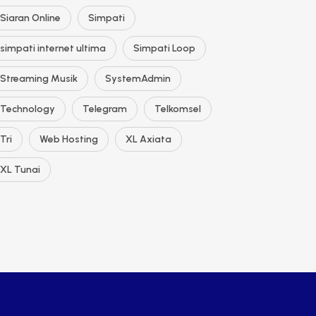
Siaran Online
Simpati
simpati internet ultima
Simpati Loop
Streaming Musik
SystemAdmin
Technology
Telegram
Telkomsel
Tri
Web Hosting
XL Axiata
XL Tunai