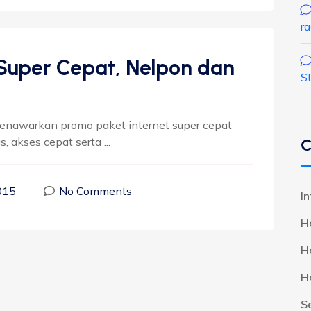
r
 Super Cepat, Nelpon dan
S
menawarkan promo paket internet super cepat
, akses cepat serta ...
C
015
No Comments
I
H
H
H
S