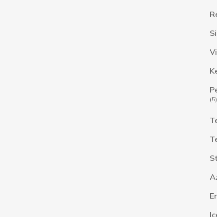
R
S
Vi
K
P
(5)
T
T
S
A
E
I