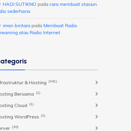
HADI SUTIKNO
pada
cara membuat stasiun
adio sederhana
iman bintara
pada
Membuat Radio
treaming atau Radio Internet
ategoris
(341)
nfrastruktur & Hosting
(1)
osting Bersama
(1)
osting Cloud
(1)
osting WordPress
(30)
erver