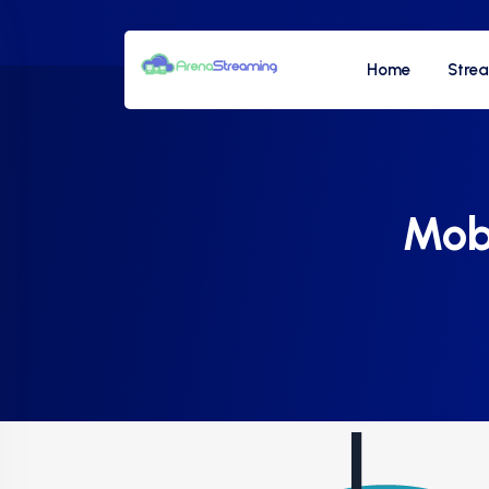
Home
Stre
Mob