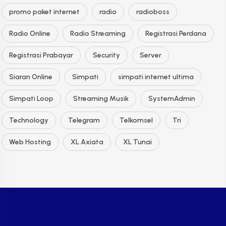
promo paket internet
radio
radioboss
Radio Online
Radio Streaming
Registrasi Perdana
Registrasi Prabayar
Security
Server
Siaran Online
Simpati
simpati internet ultima
Simpati Loop
Streaming Musik
SystemAdmin
Technology
Telegram
Telkomsel
Tri
Web Hosting
XL Axiata
XL Tunai