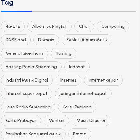
Tag
4G LTE
Album vs Playlist
Chat
Computing
DNSFlood
Domain
Evolusi Album Musik
General Questions
Hosting
Hosting Radio Streaming
Indosat
Industri Musik Digital
Internet
internet cepat
internet super cepat
jaringan internet cepat
Jasa Radio Streaming
Kartu Perdana
Kartu Prabayar
Mentari
Music Director
Perubahan Konsumsi Musik
Promo