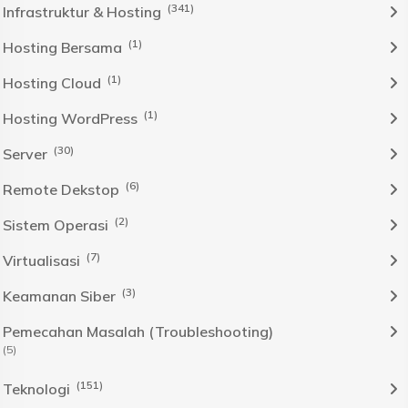
(341)
Infrastruktur & Hosting
(1)
Hosting Bersama
(1)
Hosting Cloud
(1)
Hosting WordPress
(30)
Server
(6)
Remote Dekstop
(2)
Sistem Operasi
(7)
Virtualisasi
(3)
Keamanan Siber
Pemecahan Masalah (Troubleshooting)
(5)
(151)
Teknologi