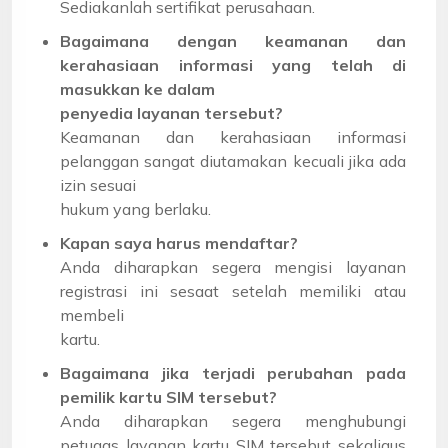
Sediakanlah sertifikat perusahaan.
Bagaimana dengan keamanan dan
kerahasiaan informasi yang telah di
masukkan ke dalam
penyedia layanan tersebut?
Keamanan dan kerahasiaan informasi
pelanggan sangat diutamakan kecuali jika ada
izin sesuai
hukum yang berlaku.
Kapan saya harus mendaftar?
Anda diharapkan segera mengisi layanan
registrasi ini sesaat setelah memiliki atau
membeli
kartu.
Bagaimana jika terjadi perubahan pada
pemilik kartu SIM tersebut?
Anda diharapkan segera menghubungi
petugas layanan kartu SIM tersebut sekaligus