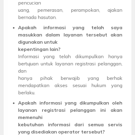
pencucian
uang, pemerasan, perampokan, ajakan
bernada hasutan.
Apakah informasi yang telah saya
masukkan dalam layanan tersebut akan
digunakan untuk
kepentingan lain?
Informasi yang telah dikumpulkan hanya
bertujuan untuk layanan registrasi pelanggan,
dan
hanya pihak berwajib yang berhak
mendapatkan akses sesuai hukum yang
berlaku.
Apakah informasi yang dikumpulkan oleh
layanan registrasi pelanggan ini akan
memenuhi
kebutuhan informasi dari semua servis
yang disediakan operator tersebut?