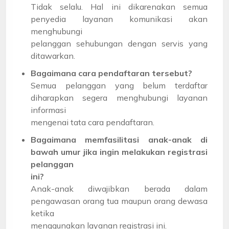
Tidak selalu. Hal ini dikarenakan semua
penyedia layanan komunikasi akan
menghubungi
pelanggan sehubungan dengan servis yang
ditawarkan.
Bagaimana cara pendaftaran tersebut?
Semua pelanggan yang belum terdaftar
diharapkan segera menghubungi layanan
informasi
mengenai tata cara pendaftaran.
Bagaimana memfasilitasi anak-anak di
bawah umur jika ingin melakukan registrasi
pelanggan
ini?
Anak-anak diwajibkan berada dalam
pengawasan orang tua maupun orang dewasa
ketika
menggunakan layanan registrasi ini.