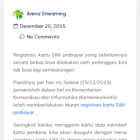
Arena Streaming
Desember 20, 2015
No Comments
Registrasi kartu SIM prabayar yang sebelumnya
secara bebas bisa dilakukan oleh pelanggan, kini
tak bisa lagi sembarangan.
Pasalnya, per hari ini, Selasa (15/12/2015),
pemerintah dalam hal ini Kementerian
Komunikasi dan Informatika (Kemenkominfo)
telah memberlakukan aturan
registrasi kartu SIM
prabayar
.
Seringkali ketika mengganti kartu atau membeli
kartu perdana, kita akan disuguhi dengan menu
registrasi kartu SIM. Di dalam menu tersebut kita