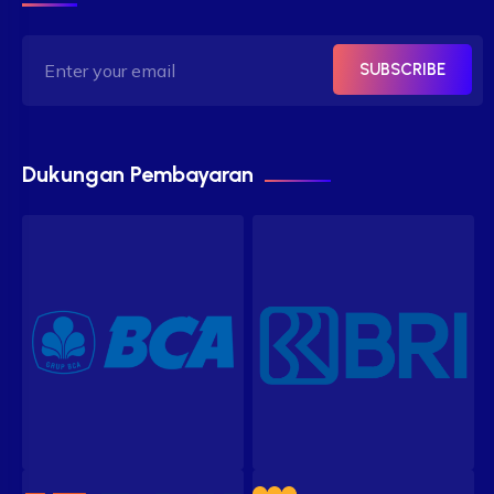
SUBSCRIBE
Dukungan Pembayaran
Our customer support team is
here to answer your questions.
Ask us anything!