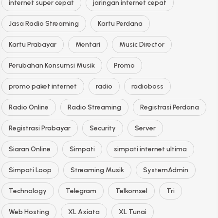
internet super cepat
jaringan internet cepat
Jasa Radio Streaming
Kartu Perdana
Kartu Prabayar
Mentari
Music Director
Perubahan Konsumsi Musik
Promo
promo paket internet
radio
radioboss
Radio Online
Radio Streaming
Registrasi Perdana
Registrasi Prabayar
Security
Server
Siaran Online
Simpati
simpati internet ultima
Simpati Loop
Streaming Musik
SystemAdmin
Technology
Telegram
Telkomsel
Tri
Web Hosting
XL Axiata
XL Tunai