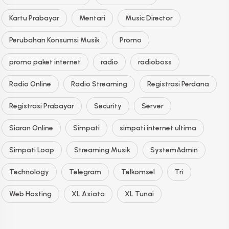
Kartu Prabayar
Mentari
Music Director
Perubahan Konsumsi Musik
Promo
promo paket internet
radio
radioboss
Radio Online
Radio Streaming
Registrasi Perdana
Registrasi Prabayar
Security
Server
Siaran Online
Simpati
simpati internet ultima
Simpati Loop
Streaming Musik
SystemAdmin
Technology
Telegram
Telkomsel
Tri
Web Hosting
XL Axiata
XL Tunai