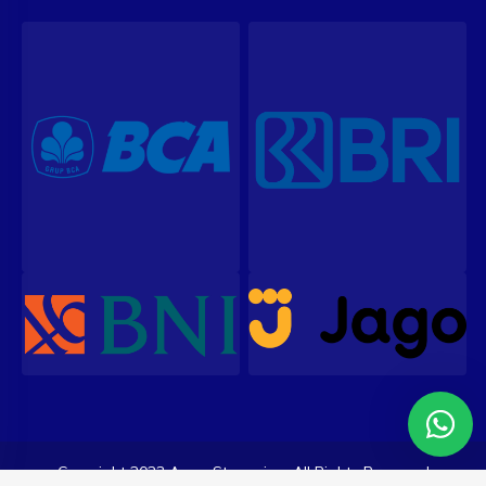
Our customer support team is
here to answer your questions.
Ask us anything!
Hi, how can I help?
Copyright 2023 ArenaStreaming. All Rights Reserved