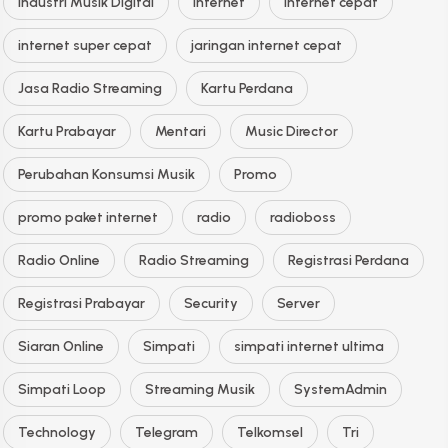
Industri Musik Digital
Internet
internet cepat
internet super cepat
jaringan internet cepat
Jasa Radio Streaming
Kartu Perdana
Kartu Prabayar
Mentari
Music Director
Perubahan Konsumsi Musik
Promo
promo paket internet
radio
radioboss
Radio Online
Radio Streaming
Registrasi Perdana
Registrasi Prabayar
Security
Server
Siaran Online
Simpati
simpati internet ultima
Simpati Loop
Streaming Musik
SystemAdmin
Technology
Telegram
Telkomsel
Tri