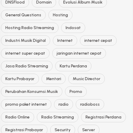
DNSFlood
Domain
Evolusi Album Musik
General Questions
Hosting
Hosting Radio Streaming
Indosat
Industri Musik Digital
Internet
internet cepat
internet super cepat
jaringan internet cepat
Jasa Radio Streaming
Kartu Perdana
Kartu Prabayar
Mentari
Music Director
Perubahan Konsumsi Musik
Promo
promo paket internet
radio
radioboss
Radio Online
Radio Streaming
Registrasi Perdana
Registrasi Prabayar
Security
Server