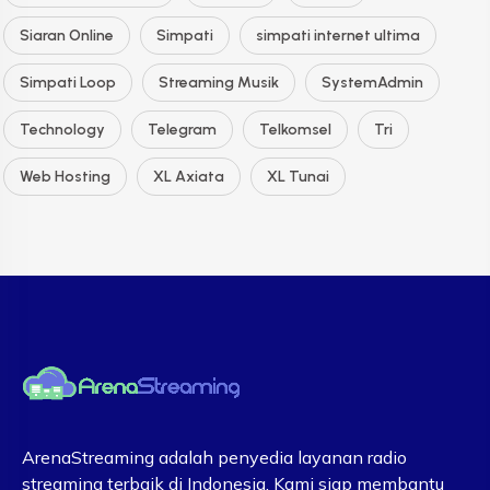
Siaran Online
Simpati
simpati internet ultima
Simpati Loop
Streaming Musik
SystemAdmin
Technology
Telegram
Telkomsel
Tri
Web Hosting
XL Axiata
XL Tunai
ArenaStreaming adalah penyedia layanan radio
streaming terbaik di Indonesia. Kami siap membantu