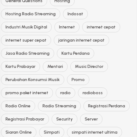
General Questions
Hosting
Hosting Radio Streaming
Indosat
Industri Musik Digital
Internet
internet cepat
internet super cepat
jaringan internet cepat
Jasa Radio Streaming
Kartu Perdana
Kartu Prabayar
Mentari
Music Director
Perubahan Konsumsi Musik
Promo
promo paket internet
radio
radioboss
Radio Online
Radio Streaming
Registrasi Perdana
Registrasi Prabayar
Security
Server
Siaran Online
Simpati
simpati internet ultima