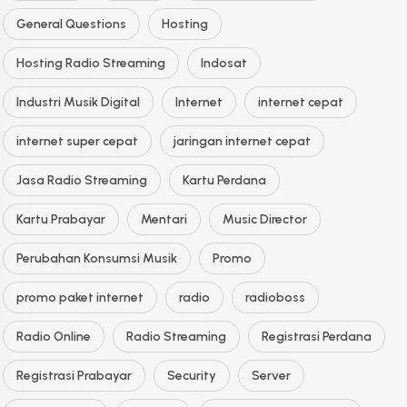
General Questions
Hosting
Hosting Radio Streaming
Indosat
Industri Musik Digital
Internet
internet cepat
internet super cepat
jaringan internet cepat
Jasa Radio Streaming
Kartu Perdana
Kartu Prabayar
Mentari
Music Director
Perubahan Konsumsi Musik
Promo
promo paket internet
radio
radioboss
Radio Online
Radio Streaming
Registrasi Perdana
Registrasi Prabayar
Security
Server