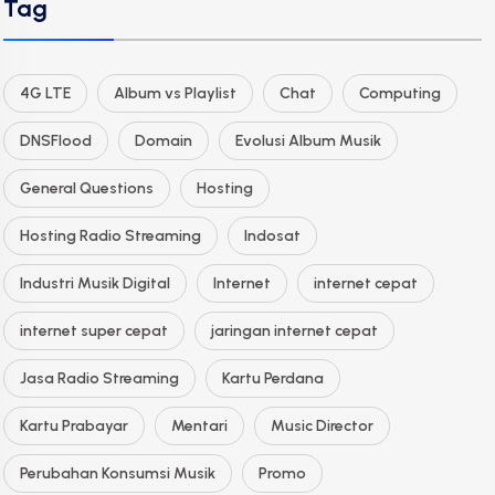
Tag
4G LTE
Album vs Playlist
Chat
Computing
DNSFlood
Domain
Evolusi Album Musik
General Questions
Hosting
Hosting Radio Streaming
Indosat
Industri Musik Digital
Internet
internet cepat
internet super cepat
jaringan internet cepat
Jasa Radio Streaming
Kartu Perdana
Kartu Prabayar
Mentari
Music Director
Perubahan Konsumsi Musik
Promo