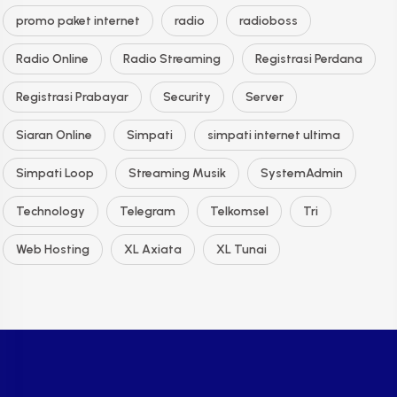
promo paket internet
radio
radioboss
Radio Online
Radio Streaming
Registrasi Perdana
Registrasi Prabayar
Security
Server
Siaran Online
Simpati
simpati internet ultima
Simpati Loop
Streaming Musik
SystemAdmin
Technology
Telegram
Telkomsel
Tri
Web Hosting
XL Axiata
XL Tunai