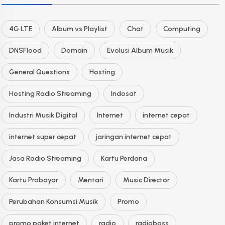
4G LTE
Album vs Playlist
Chat
Computing
DNSFlood
Domain
Evolusi Album Musik
General Questions
Hosting
Hosting Radio Streaming
Indosat
Industri Musik Digital
Internet
internet cepat
internet super cepat
jaringan internet cepat
Jasa Radio Streaming
Kartu Perdana
Kartu Prabayar
Mentari
Music Director
Perubahan Konsumsi Musik
Promo
promo paket internet
radio
radioboss