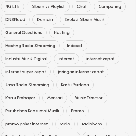
4G LTE
Album vs Playlist
Chat
Computing
DNSFlood
Domain
Evolusi Album Musik
General Questions
Hosting
Hosting Radio Streaming
Indosat
Industri Musik Digital
Internet
internet cepat
internet super cepat
jaringan internet cepat
Jasa Radio Streaming
Kartu Perdana
Kartu Prabayar
Mentari
Music Director
Perubahan Konsumsi Musik
Promo
promo paket internet
radio
radioboss