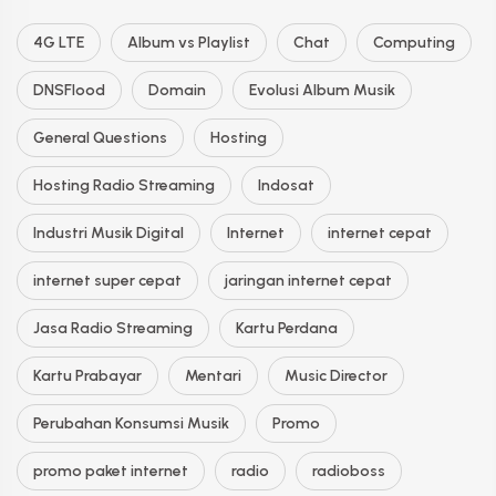
4G LTE
Album vs Playlist
Chat
Computing
DNSFlood
Domain
Evolusi Album Musik
General Questions
Hosting
Hosting Radio Streaming
Indosat
Industri Musik Digital
Internet
internet cepat
internet super cepat
jaringan internet cepat
Jasa Radio Streaming
Kartu Perdana
Kartu Prabayar
Mentari
Music Director
Perubahan Konsumsi Musik
Promo
promo paket internet
radio
radioboss