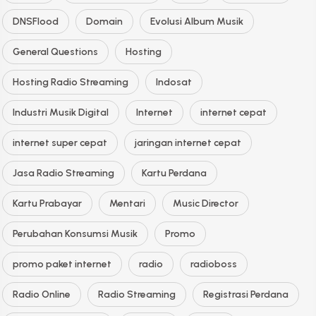
DNSFlood
Domain
Evolusi Album Musik
General Questions
Hosting
Hosting Radio Streaming
Indosat
Industri Musik Digital
Internet
internet cepat
internet super cepat
jaringan internet cepat
Jasa Radio Streaming
Kartu Perdana
Kartu Prabayar
Mentari
Music Director
Perubahan Konsumsi Musik
Promo
promo paket internet
radio
radioboss
Radio Online
Radio Streaming
Registrasi Perdana