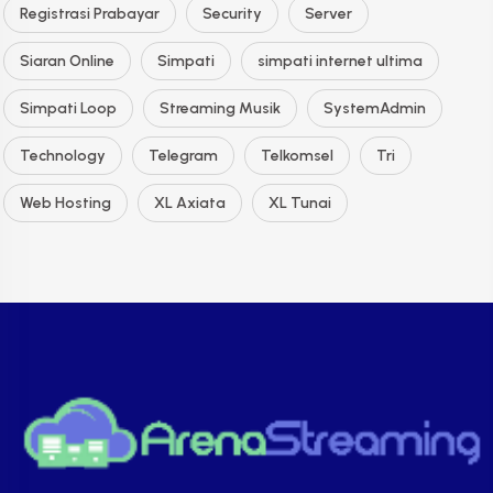
Registrasi Prabayar
Security
Server
Siaran Online
Simpati
simpati internet ultima
Simpati Loop
Streaming Musik
SystemAdmin
Technology
Telegram
Telkomsel
Tri
Web Hosting
XL Axiata
XL Tunai