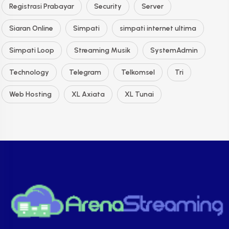
Registrasi Prabayar
Security
Server
Siaran Online
Simpati
simpati internet ultima
Simpati Loop
Streaming Musik
SystemAdmin
Technology
Telegram
Telkomsel
Tri
Web Hosting
XL Axiata
XL Tunai