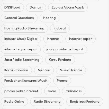
DNSFlood
Domain
Evolusi Album Musik
General Questions
Hosting
Hosting Radio Streaming
Indosat
Industri Musik Digital
Internet
internet cepat
internet super cepat
jaringan internet cepat
Jasa Radio Streaming
Kartu Perdana
Kartu Prabayar
Mentari
Music Director
Perubahan Konsumsi Musik
Promo
promo paket internet
radio
radioboss
Radio Online
Radio Streaming
Registrasi Perdana