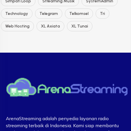
Simpati Loop
Streaming Musik
SystemAdmin
Technology
Telegram
Telkomsel
Tri
Web Hosting
XL Axiata
XL Tunai
ArenaStreaming adalah penyedia layanan radio
streaming terbaik di Indonesia. Kami siap membantu