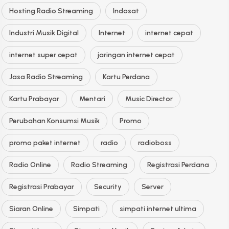
Hosting Radio Streaming
Indosat
Industri Musik Digital
Internet
internet cepat
internet super cepat
jaringan internet cepat
Jasa Radio Streaming
Kartu Perdana
Kartu Prabayar
Mentari
Music Director
Perubahan Konsumsi Musik
Promo
promo paket internet
radio
radioboss
Radio Online
Radio Streaming
Registrasi Perdana
Registrasi Prabayar
Security
Server
Siaran Online
Simpati
simpati internet ultima