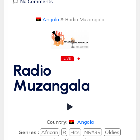
No Comments
Angola
Radio Muzangala
LIVE
Radio
Muzangala
Country:
Angola
Genres :
African
B
Hits
N&#39
Oldies