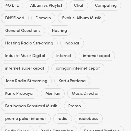
4G LTE
Album vs Playlist
Chat
Computing
DNSFlood
Domain
Evolusi Album Musik
General Questions
Hosting
Hosting Radio Streaming
Indosat
Industri Musik Digital
Internet
internet cepat
internet super cepat
jaringan internet cepat
Jasa Radio Streaming
Kartu Perdana
Kartu Prabayar
Mentari
Music Director
Perubahan Konsumsi Musik
Promo
promo paket internet
radio
radioboss