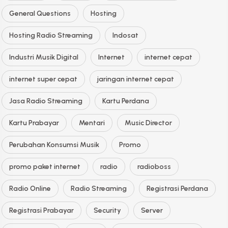
General Questions
Hosting
Hosting Radio Streaming
Indosat
Industri Musik Digital
Internet
internet cepat
internet super cepat
jaringan internet cepat
Jasa Radio Streaming
Kartu Perdana
Kartu Prabayar
Mentari
Music Director
Perubahan Konsumsi Musik
Promo
promo paket internet
radio
radioboss
Radio Online
Radio Streaming
Registrasi Perdana
Registrasi Prabayar
Security
Server