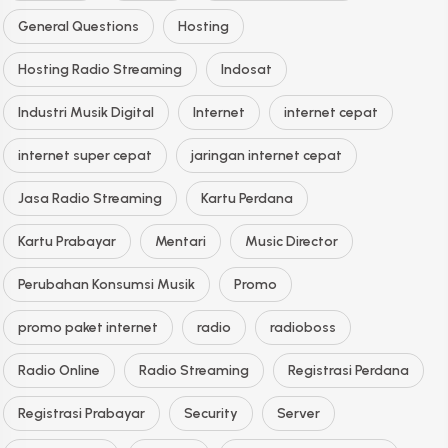
General Questions
Hosting
Hosting Radio Streaming
Indosat
Industri Musik Digital
Internet
internet cepat
internet super cepat
jaringan internet cepat
Jasa Radio Streaming
Kartu Perdana
Kartu Prabayar
Mentari
Music Director
Perubahan Konsumsi Musik
Promo
promo paket internet
radio
radioboss
Radio Online
Radio Streaming
Registrasi Perdana
Registrasi Prabayar
Security
Server