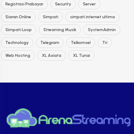
Registrasi Prabayar
Security
Server
Siaran Online
Simpati
simpati internet ultima
Simpati Loop
Streaming Musik
SystemAdmin
Technology
Telegram
Telkomsel
Tri
Web Hosting
XL Axiata
XL Tunai