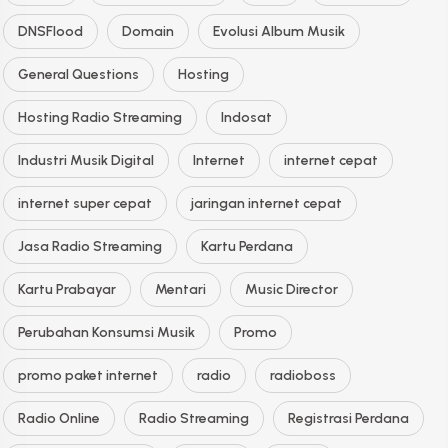
DNSFlood
Domain
Evolusi Album Musik
General Questions
Hosting
Hosting Radio Streaming
Indosat
Industri Musik Digital
Internet
internet cepat
internet super cepat
jaringan internet cepat
Jasa Radio Streaming
Kartu Perdana
Kartu Prabayar
Mentari
Music Director
Perubahan Konsumsi Musik
Promo
promo paket internet
radio
radioboss
Radio Online
Radio Streaming
Registrasi Perdana