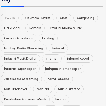
4G LTE
Album vs Playlist
Chat
Computing
DNSFlood
Domain
Evolusi Album Musik
General Questions
Hosting
Hosting Radio Streaming
Indosat
Industri Musik Digital
Internet
internet cepat
internet super cepat
jaringan internet cepat
Jasa Radio Streaming
Kartu Perdana
Kartu Prabayar
Mentari
Music Director
Perubahan Konsumsi Musik
Promo