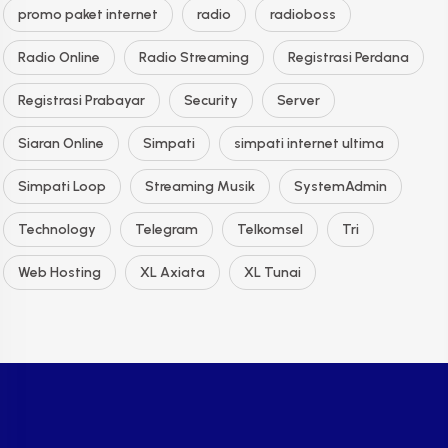
promo paket internet
radio
radioboss
Radio Online
Radio Streaming
Registrasi Perdana
Registrasi Prabayar
Security
Server
Siaran Online
Simpati
simpati internet ultima
Simpati Loop
Streaming Musik
SystemAdmin
Technology
Telegram
Telkomsel
Tri
Web Hosting
XL Axiata
XL Tunai