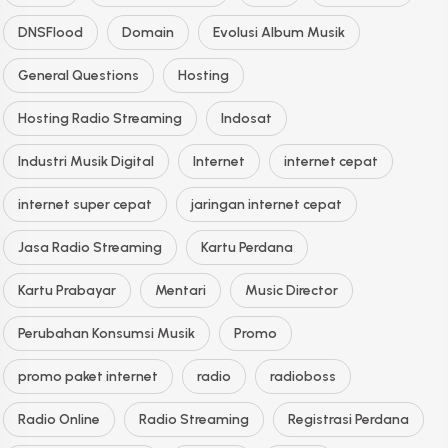
DNSFlood
Domain
Evolusi Album Musik
General Questions
Hosting
Hosting Radio Streaming
Indosat
Industri Musik Digital
Internet
internet cepat
internet super cepat
jaringan internet cepat
Jasa Radio Streaming
Kartu Perdana
Kartu Prabayar
Mentari
Music Director
Perubahan Konsumsi Musik
Promo
promo paket internet
radio
radioboss
Radio Online
Radio Streaming
Registrasi Perdana