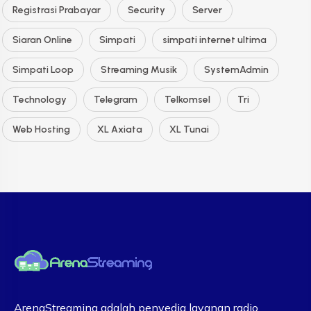
Registrasi Prabayar
Security
Server
Siaran Online
Simpati
simpati internet ultima
Simpati Loop
Streaming Musik
SystemAdmin
Technology
Telegram
Telkomsel
Tri
Web Hosting
XL Axiata
XL Tunai
ArenaStreaming adalah penyedia layanan radio