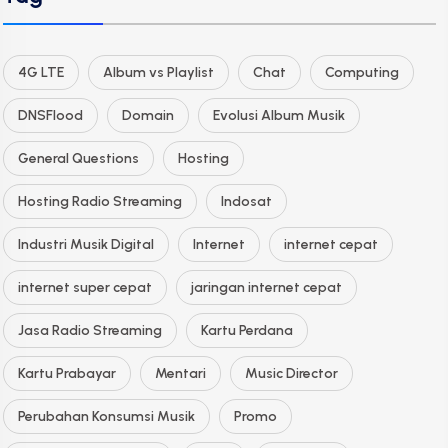
4G LTE
Album vs Playlist
Chat
Computing
DNSFlood
Domain
Evolusi Album Musik
General Questions
Hosting
Hosting Radio Streaming
Indosat
Industri Musik Digital
Internet
internet cepat
internet super cepat
jaringan internet cepat
Jasa Radio Streaming
Kartu Perdana
Kartu Prabayar
Mentari
Music Director
Perubahan Konsumsi Musik
Promo