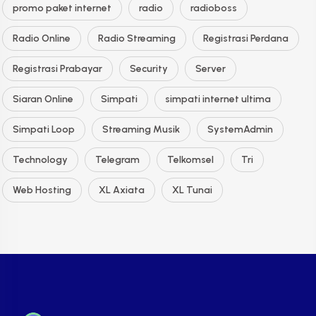
promo paket internet
radio
radioboss
Radio Online
Radio Streaming
Registrasi Perdana
Registrasi Prabayar
Security
Server
Siaran Online
Simpati
simpati internet ultima
Simpati Loop
Streaming Musik
SystemAdmin
Technology
Telegram
Telkomsel
Tri
Web Hosting
XL Axiata
XL Tunai