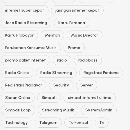
internet super cepat
jaringan internet cepat
Jasa Radio Streaming
Kartu Perdana
Kartu Prabayar
Mentari
Music Director
Perubahan Konsumsi Musik
Promo
promo paket internet
radio
radioboss
Radio Online
Radio Streaming
Registrasi Perdana
Registrasi Prabayar
Security
Server
Siaran Online
Simpati
simpati internet ultima
Simpati Loop
Streaming Musik
SystemAdmin
Technology
Telegram
Telkomsel
Tri