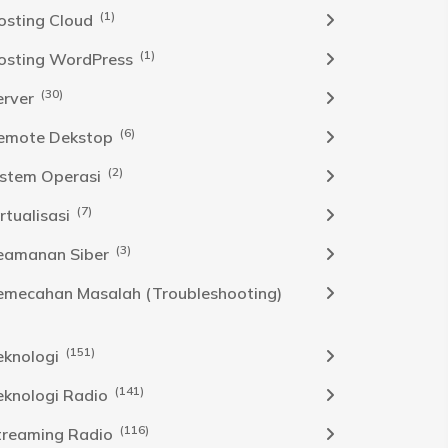
(1)
osting Cloud
(1)
osting WordPress
(30)
erver
(6)
emote Dekstop
(2)
istem Operasi
(7)
rtualisasi
(3)
eamanan Siber
emecahan Masalah (Troubleshooting)
(151)
eknologi
(141)
eknologi Radio
(116)
treaming Radio