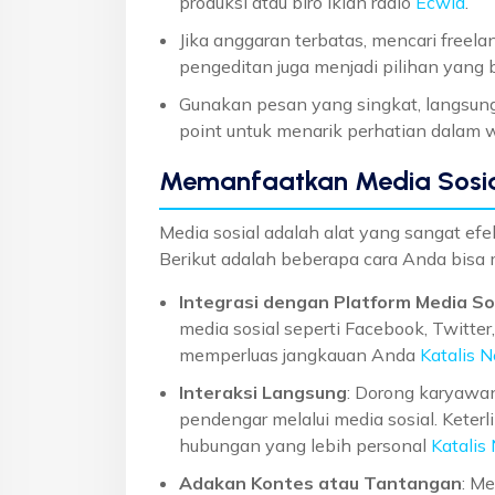
produksi atau biro iklan radio
Ecwid
.
Jika anggaran terbatas, mencari freela
pengeditan juga menjadi pilihan yang 
Gunakan pesan yang singkat, langsung, 
point untuk menarik perhatian dalam 
Memanfaatkan Media Sosi
Media sosial adalah alat yang sangat ef
Berikut adalah beberapa cara Anda bisa
Integrasi dengan Platform Media So
media sosial seperti Facebook, Twitter
memperluas jangkauan Anda
Katalis N
Interaksi Langsung
: Dorong karyawa
pendengar melalui media sosial. Kete
hubungan yang lebih personal
Katalis
Adakan Kontes atau Tantangan
: M