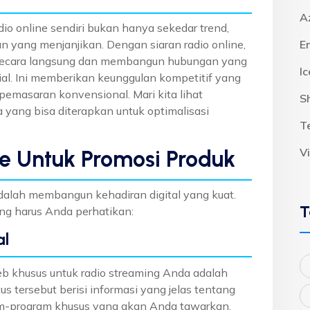
A
io online sendiri bukan hanya sekedar trend,
n yang menjanjikan. Dengan siaran radio online,
E
 secara langsung dan membangun hubungan yang
I
al. Ini memberikan keunggulan kompetitif yang
emasaran konvensional. Mari kita lihat
S
 yang bisa diterapkan untuk optimalisasi
T
V
e Untuk Promosi Produk
dalah membangun kehadiran digital yang kuat.
T
ng harus Anda perhatikan:
al
b khusus untuk radio streaming Anda adalah
us tersebut berisi informasi yang jelas tentang
ram-program khusus yang akan Anda tawarkan.