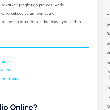
ingkatkan jangkauan promosi Anda.
H
 kunci sukses dalam pemasaran.
H
trol penuh atas konten dan biaya yang lebih
S
R
S
Vi
Produk
K
 Online
P
(5)
ine Pribadi
T
T
io Online?
S