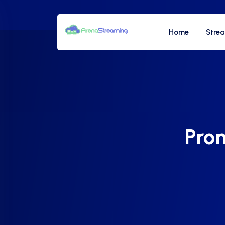
Home
Stre
Prom