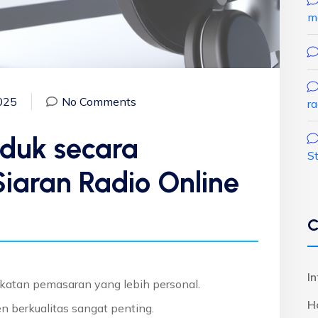
m
025
No Comments
r
oduk secara
S
iaran Radio Online
C
I
katan pemasaran yang lebih personal.
H
n berkualitas sangat penting.