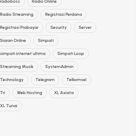
radioboss
Radio Online
Radio Streaming
Registrasi Perdana
Registrasi Prabayar
Security
Server
Siaran Online
Simpati
simpati internet ultima
Simpati Loop
Streaming Musik
SystemAdmin
Technology
Telegram
Telkomsel
Tri
Web Hosting
XL Axiata
XL Tunai