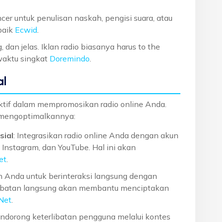
ncer untuk penulisan naskah, pengisi suara, atau
baik
Ecwid
.
dan jelas. Iklan radio biasanya harus to the
waktu singkat
Doremindo
.
al
ektif dalam mempromosikan radio online Anda.
 mengoptimalkannya:
sial
: Integrasikan radio online Anda dengan akun
, Instagram, dan YouTube. Hal ini akan
et
.
n Anda untuk berinteraksi langsung dengan
rlibatan langsung akan membantu menciptakan
 Net
.
endorong keterlibatan pengguna melalui kontes