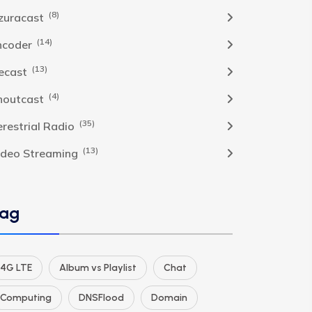
(8)
zuracast
(14)
ncoder
(13)
cecast
(4)
houtcast
(35)
erestrial Radio
(13)
ideo Streaming
ag
4G LTE
Album vs Playlist
Chat
Computing
DNSFlood
Domain