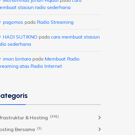
Mohammad Johan Rajabi
pada
cara
embuat stasiun radio sederhana
pagomos
pada
Radio Streaming
HADI SUTIKNO
pada
cara membuat stasiun
adio sederhana
iman bintara
pada
Membuat Radio
treaming atau Radio Internet
ategoris
(341)
nfrastruktur & Hosting
(1)
osting Bersama