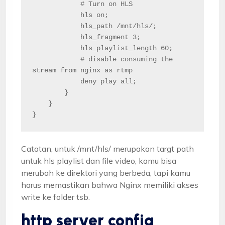
            # Turn on HLS

            hls on;

            hls_path /mnt/hls/;

            hls_fragment 3;

            hls_playlist_length 60;

            # disable consuming the 
stream from nginx as rtmp

            deny play all;

        }

    }

}
Catatan, untuk /mnt/hls/ merupakan targt path
untuk hls playlist dan file video, kamu bisa
merubah ke direktori yang berbeda, tapi kamu
harus memastikan bahwa Nginx memiliki akses
write ke folder tsb.
http server config