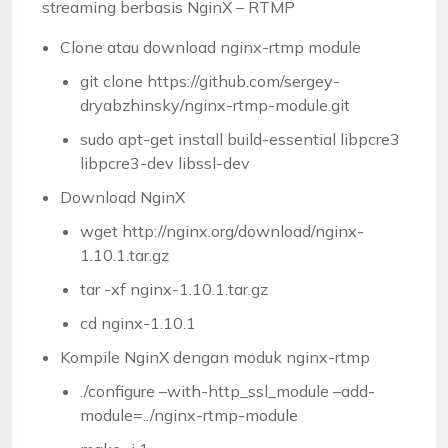
streaming berbasis NginX – RTMP
Clone atau download nginx-rtmp module
git clone https://github.com/sergey-
dryabzhinsky/nginx-rtmp-module.git
sudo apt-get install build-essential libpcre3
libpcre3-dev libssl-dev
Download NginX
wget http://nginx.org/download/nginx-
1.10.1.tar.gz
tar -xf nginx-1.10.1.tar.gz
cd nginx-1.10.1
Kompile NginX dengan moduk nginx-rtmp
./configure –with-http_ssl_module –add-
module=../nginx-rtmp-module