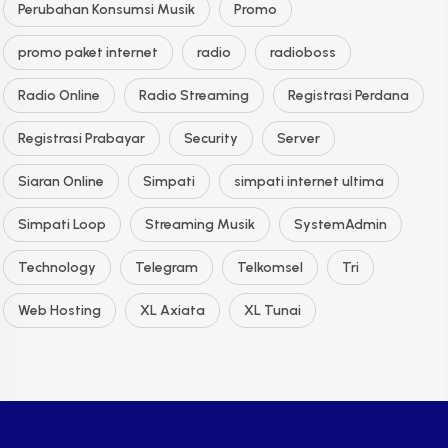
Perubahan Konsumsi Musik
Promo
promo paket internet
radio
radioboss
Radio Online
Radio Streaming
Registrasi Perdana
Registrasi Prabayar
Security
Server
Siaran Online
Simpati
simpati internet ultima
Simpati Loop
Streaming Musik
SystemAdmin
Technology
Telegram
Telkomsel
Tri
Web Hosting
XL Axiata
XL Tunai