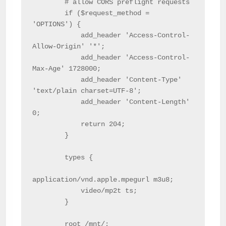
        # allow CORS preflight requests

        if ($request_method = 
'OPTIONS') {

            add_header 'Access-Control-
Allow-Origin' '*';

            add_header 'Access-Control-
Max-Age' 1728000;

            add_header 'Content-Type' 
'text/plain charset=UTF-8';

            add_header 'Content-Length' 
0;

            return 204;

        }

        types {

application/vnd.apple.mpegurl m3u8;

            video/mp2t ts;

        }

        root /mnt/;
