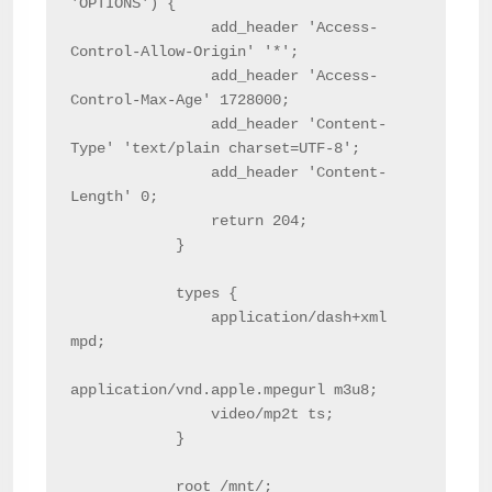
'OPTIONS') {

                add_header 'Access-
Control-Allow-Origin' '*';

                add_header 'Access-
Control-Max-Age' 1728000;

                add_header 'Content-
Type' 'text/plain charset=UTF-8';

                add_header 'Content-
Length' 0;

                return 204;

            }

            types {

                application/dash+xml 
mpd;

application/vnd.apple.mpegurl m3u8;

                video/mp2t ts;

            }

            root /mnt/;
