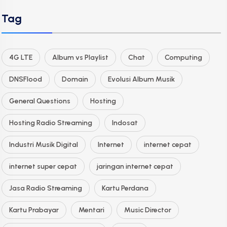
Tag
4G LTE
Album vs Playlist
Chat
Computing
DNSFlood
Domain
Evolusi Album Musik
General Questions
Hosting
Hosting Radio Streaming
Indosat
Industri Musik Digital
Internet
internet cepat
internet super cepat
jaringan internet cepat
Jasa Radio Streaming
Kartu Perdana
Kartu Prabayar
Mentari
Music Director