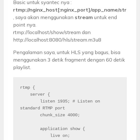
Basic untuk syantec nya :
rtmp://nginx_host[:nginx_port]/app_name/strea
, saya akan menggunakan
stream
untuk end
point nya.
rtmp://localhost/show/stream dan
http://localhost:8080/hls/stream.m3u8
Pengalaman saya, untuk HLS yang bagus, bisa
menggunakan 3 detik fragment dengan 60 detik
playlist.
rtmp {

    server {

        listen 1935; # Listen on 
standard RTMP port

        chunk_size 4000;

        application show {

            live on;
