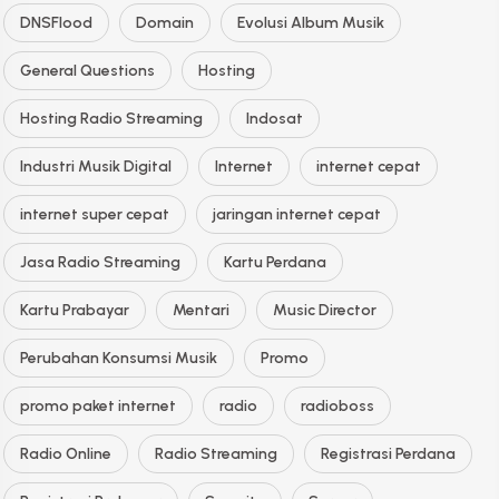
DNSFlood
Domain
Evolusi Album Musik
General Questions
Hosting
Hosting Radio Streaming
Indosat
Industri Musik Digital
Internet
internet cepat
internet super cepat
jaringan internet cepat
Jasa Radio Streaming
Kartu Perdana
Kartu Prabayar
Mentari
Music Director
Perubahan Konsumsi Musik
Promo
promo paket internet
radio
radioboss
Radio Online
Radio Streaming
Registrasi Perdana