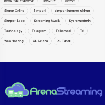
Registrasi Prabayar
Security
Server
Siaran Online
Simpati
simpati internet ultima
Simpati Loop
Streaming Musik
SystemAdmin
Technology
Telegram
Telkomsel
Tri
Web Hosting
XL Axiata
XL Tunai