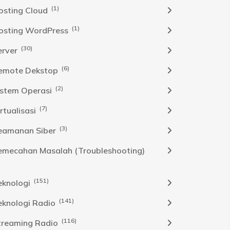
(1)
osting Cloud
(1)
osting WordPress
(30)
erver
(6)
emote Dekstop
(2)
istem Operasi
(7)
rtualisasi
(3)
eamanan Siber
emecahan Masalah (Troubleshooting)
(151)
eknologi
(141)
eknologi Radio
(116)
treaming Radio