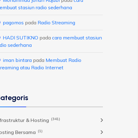
Mohammad Johan Rajabi
pada
cara
embuat stasiun radio sederhana
pagomos
pada
Radio Streaming
HADI SUTIKNO
pada
cara membuat stasiun
adio sederhana
iman bintara
pada
Membuat Radio
treaming atau Radio Internet
ategoris
(341)
nfrastruktur & Hosting
(1)
osting Bersama