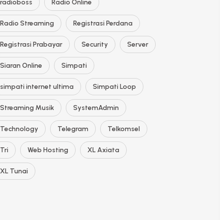
radioboss
Radio Online
Radio Streaming
Registrasi Perdana
Registrasi Prabayar
Security
Server
Siaran Online
Simpati
simpati internet ultima
Simpati Loop
Streaming Musik
SystemAdmin
Technology
Telegram
Telkomsel
Tri
Web Hosting
XL Axiata
XL Tunai