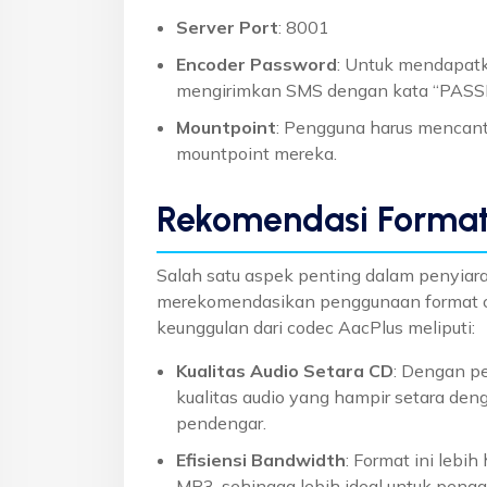
Server Port
: 8001
Encoder Password
: Untuk mendapat
mengirimkan SMS dengan kata “PAS
Mountpoint
: Pengguna harus mencan
mountpoint mereka.
Rekomendasi Forma
Salah satu aspek penting dalam penyiara
merekomendasikan penggunaan format 
keunggulan dari codec AacPlus meliputi:
Kualitas Audio Setara CD
: Dengan p
kualitas audio yang hampir setara de
pendengar.
Efisiensi Bandwidth
: Format ini leb
MP3, sehingga lebih ideal untuk peng