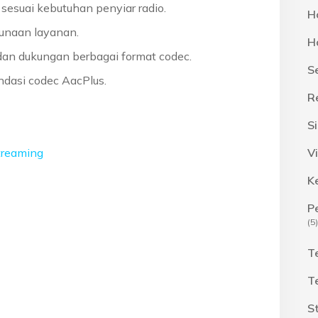
sesuai kebutuhan penyiar radio.
H
unaan layanan.
H
dan dukungan berbagai format codec.
S
ndasi codec AacPlus.
R
S
treaming
Vi
K
P
(5)
T
T
S