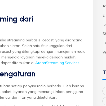
A
E
ming dari
I
S
io streaming berbasis Icecast, yang dirancang
T
an siaran. Salah satu fitur unggulan dari
uracast yang dilengkapi dengan manajemen radio
V
 mengelola layanan mereka dengan mudah.
ni dapat ditemukan di
ArenaStreaming Services
.
T
Pengaturan
an setiap penyiar radio berbeda. Oleh karena
an paket layanan yang memungkinkan pengguna
engar dan fitur yang dibutuhkan.