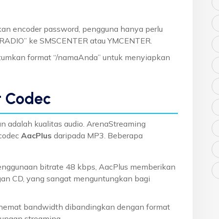
kan encoder password, pengguna hanya perlu
SRADIO” ke SMSCENTER atau YMCENTER.
tumkan format “/namaAnda” untuk menyiapkan
t Codec
n adalah kualitas audio. ArenaStreaming
codec
AacPlus
daripada MP3. Beberapa
enggunaan bitrate 48 kbps, AacPlus memberikan
ngan CD, yang sangat menguntungkan bagi
ih hemat bandwidth dibandingkan dengan format
gunaan streaming.