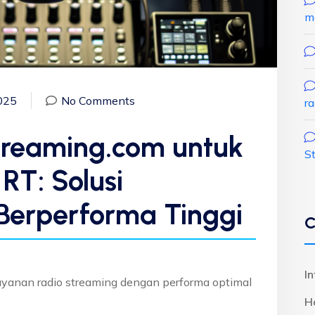
m
025
No Comments
r
treaming.com untuk
S
RT: Solusi
Berperforma Tinggi
C
I
anan radio streaming dengan performa optimal
H