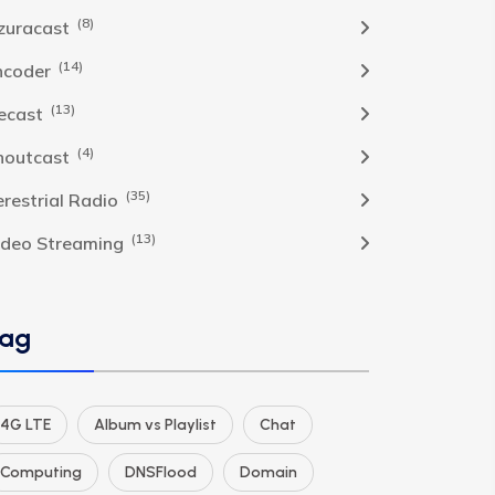
(8)
zuracast
(14)
ncoder
(13)
cecast
(4)
houtcast
(35)
erestrial Radio
(13)
ideo Streaming
ag
4G LTE
Album vs Playlist
Chat
Computing
DNSFlood
Domain