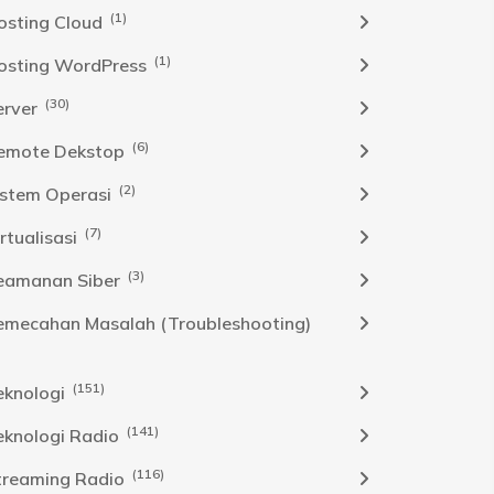
(1)
osting Cloud
(1)
osting WordPress
(30)
erver
(6)
emote Dekstop
(2)
istem Operasi
(7)
rtualisasi
(3)
eamanan Siber
emecahan Masalah (Troubleshooting)
(151)
eknologi
(141)
eknologi Radio
(116)
treaming Radio