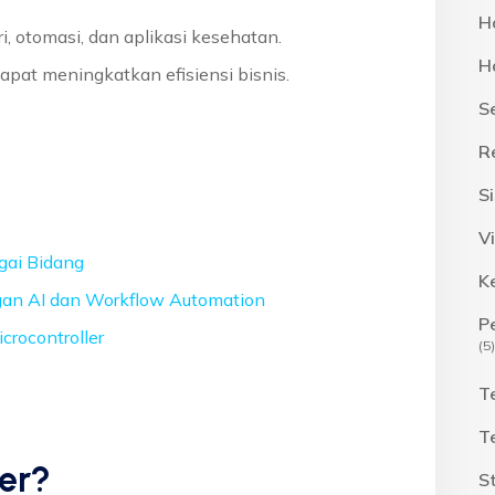
H
i, otomasi, dan aplikasi kesehatan.
H
apat meningkatkan efisiensi bisnis.
S
R
S
Vi
gai Bidang
K
ngan AI dan Workflow Automation
P
crocontroller
(5)
T
T
ler?
S