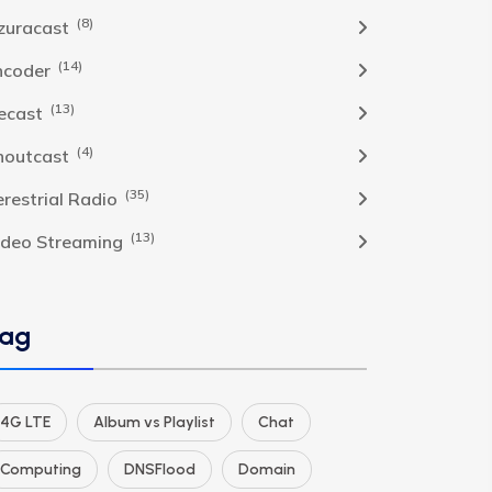
(8)
zuracast
(14)
ncoder
(13)
cecast
(4)
houtcast
(35)
erestrial Radio
(13)
ideo Streaming
ag
4G LTE
Album vs Playlist
Chat
Computing
DNSFlood
Domain