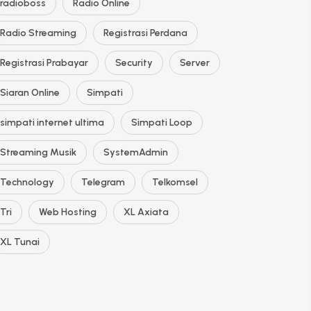
radioboss
Radio Online
Radio Streaming
Registrasi Perdana
Registrasi Prabayar
Security
Server
Siaran Online
Simpati
simpati internet ultima
Simpati Loop
Streaming Musik
SystemAdmin
Technology
Telegram
Telkomsel
Tri
Web Hosting
XL Axiata
XL Tunai