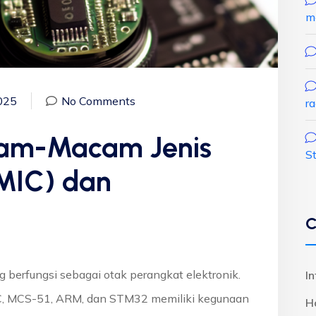
m
025
No Comments
r
m-Macam Jenis
S
(MIC) dan
C
 berfungsi sebagai otak perangkat elektronik.
I
IC, MCS-51, ARM, dan STM32 memiliki kegunaan
H