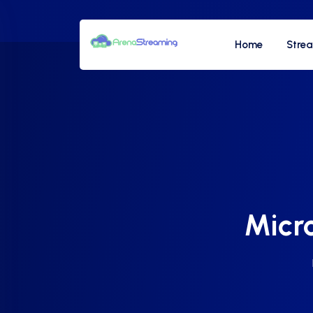
Home
Stre
Micr