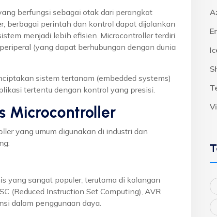
 yang berfungsi sebagai otak dari perangkat
A
r, berbagai perintah dan kontrol dapat dijalankan
E
em menjadi lebih efisien. Microcontroller terdiri
 periperal (yang dapat berhubungan dengan dunia
I
S
nciptakan sistem tertanam (embedded systems)
T
kasi tertentu dengan kontrol yang presisi.
V
Microcontroller
oller yang umum digunakan di industri dan
ng:
T
nis yang sangat populer, terutama di kalangan
SC (Reduced Instruction Set Computing), AVR
ensi dalam penggunaan daya.