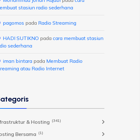
Mohammad Johan Rajabi
pada
cara
embuat stasiun radio sederhana
pagomos
pada
Radio Streaming
HADI SUTIKNO
pada
cara membuat stasiun
adio sederhana
iman bintara
pada
Membuat Radio
treaming atau Radio Internet
ategoris
(341)
nfrastruktur & Hosting
(1)
osting Bersama