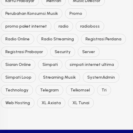
Kartu Prabayar
Mentari
Music Director
Perubahan Konsumsi Musik
Promo
promo paket internet
radio
radioboss
Radio Online
Radio Streaming
Registrasi Perdana
Registrasi Prabayar
Security
Server
Siaran Online
Simpati
simpati internet ultima
Simpati Loop
Streaming Musik
SystemAdmin
Technology
Telegram
Telkomsel
Tri
Web Hosting
XL Axiata
XL Tunai