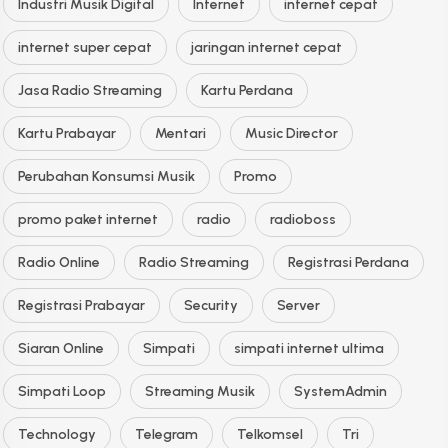
Industri Musik Digital
Internet
internet cepat
internet super cepat
jaringan internet cepat
Jasa Radio Streaming
Kartu Perdana
Kartu Prabayar
Mentari
Music Director
Perubahan Konsumsi Musik
Promo
promo paket internet
radio
radioboss
Radio Online
Radio Streaming
Registrasi Perdana
Registrasi Prabayar
Security
Server
Siaran Online
Simpati
simpati internet ultima
Simpati Loop
Streaming Musik
SystemAdmin
Technology
Telegram
Telkomsel
Tri