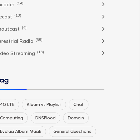
(14)
ncoder
(13)
cecast
(4)
houtcast
(35)
erestrial Radio
(13)
ideo Streaming
ag
4G LTE
Album vs Playlist
Chat
Computing
DNSFlood
Domain
Evolusi Album Musik
General Questions