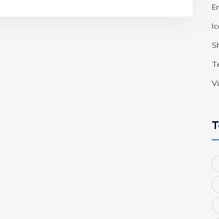
E
I
S
T
V
T