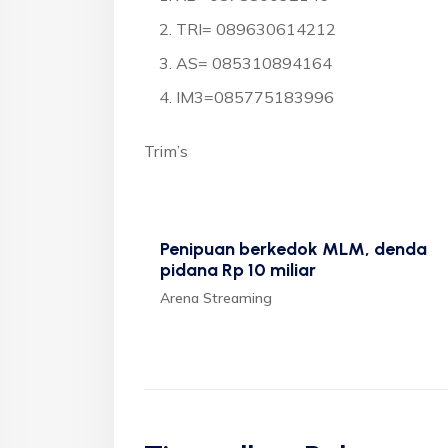
TRI= 089630614212
AS= 085310894164
IM3=085775183996
Trim’s
Penipuan berkedok MLM, denda
pidana Rp 10 miliar
Arena Streaming