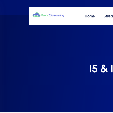
Home
Stre
I5 & 