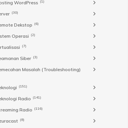
(1)
osting WordPress
(30)
erver
(6)
emote Dekstop
(2)
istem Operasi
(7)
rtualisasi
(3)
eamanan Siber
emecahan Masalah (Troubleshooting)
(151)
eknologi
(141)
eknologi Radio
(116)
treaming Radio
(8)
zuracast