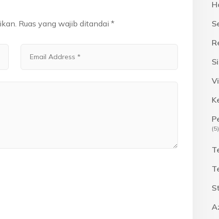
H
ikan.
Ruas yang wajib ditandai
*
S
R
S
Vi
K
P
(5)
T
T
S
A