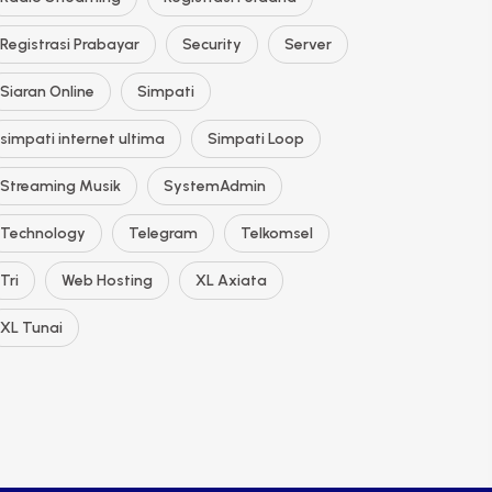
Registrasi Prabayar
Security
Server
Siaran Online
Simpati
simpati internet ultima
Simpati Loop
Streaming Musik
SystemAdmin
Technology
Telegram
Telkomsel
Tri
Web Hosting
XL Axiata
XL Tunai