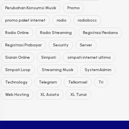
Perubahan Konsumsi Musik
Promo
promo paket internet
radio
radioboss
Radio Online
Radio Streaming
Registrasi Perdana
Registrasi Prabayar
Security
Server
Siaran Online
Simpati
simpati internet ultima
Simpati Loop
Streaming Musik
SystemAdmin
Technology
Telegram
Telkomsel
Tri
Web Hosting
XL Axiata
XL Tunai