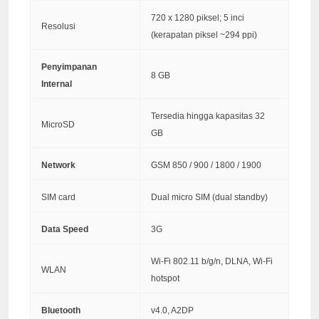
720 x 1280 piksel; 5 inci
Resolusi
(kerapatan piksel ~294 ppi)
Penyimpanan
8 GB
Internal
Tersedia hingga kapasitas 32
MicroSD
GB
Network
GSM 850 / 900 / 1800 / 1900
SIM card
Dual micro SIM (dual standby)
Data Speed
3G
Wi-Fi 802.11 b/g/n, DLNA, Wi-Fi
WLAN
hotspot
Bluetooth
v4.0, A2DP