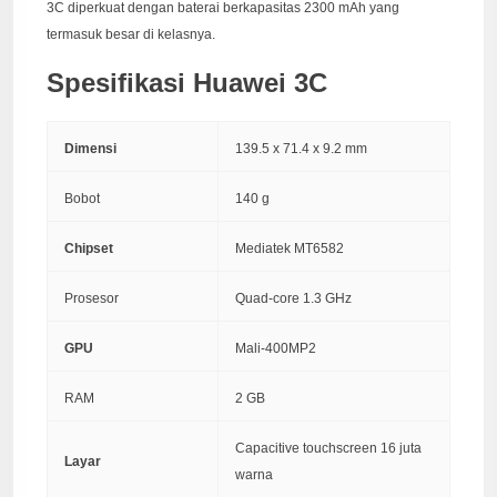
3C diperkuat dengan baterai berkapasitas 2300 mAh yang
termasuk besar di kelasnya.
Spesifikasi Huawei 3C
Dimensi
139.5 x 71.4 x 9.2 mm
Bobot
140 g
Chipset
Mediatek MT6582
Prosesor
Quad-core 1.3 GHz
GPU
Mali-400MP2
RAM
2 GB
Capacitive touchscreen 16 juta
Layar
warna