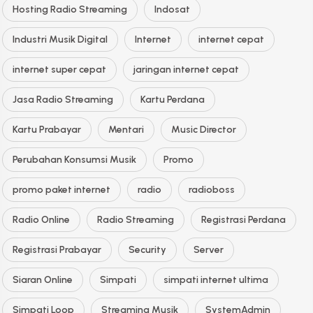
Hosting Radio Streaming
Indosat
Industri Musik Digital
Internet
internet cepat
internet super cepat
jaringan internet cepat
Jasa Radio Streaming
Kartu Perdana
Kartu Prabayar
Mentari
Music Director
Perubahan Konsumsi Musik
Promo
promo paket internet
radio
radioboss
Radio Online
Radio Streaming
Registrasi Perdana
Registrasi Prabayar
Security
Server
Siaran Online
Simpati
simpati internet ultima
Simpati Loop
Streaming Musik
SystemAdmin