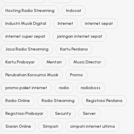
Hosting Radio Streaming
Indosat
Industri Musik Digital
Internet
internet cepat
internet super cepat
jaringan internet cepat
Jasa Radio Streaming
Kartu Perdana
Kartu Prabayar
Mentari
Music Director
Perubahan Konsumsi Musik
Promo
promo paket internet
radio
radioboss
Radio Online
Radio Streaming
Registrasi Perdana
Registrasi Prabayar
Security
Server
Siaran Online
Simpati
simpati internet ultima