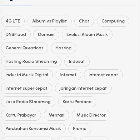
4G LTE
Album vs Playlist
Chat
Computing
DNSFlood
Domain
Evolusi Album Musik
General Questions
Hosting
Hosting Radio Streaming
Indosat
Industri Musik Digital
Internet
internet cepat
internet super cepat
jaringan internet cepat
Jasa Radio Streaming
Kartu Perdana
Kartu Prabayar
Mentari
Music Director
Perubahan Konsumsi Musik
Promo