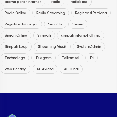
promo paket internet
radio
radioboss
Radio Online
Radio Streaming
Registrasi Perdana
Registrasi Prabayar
Security
Server
Siaran Online
Simpati
simpati internet ultima
Simpati Loop
Streaming Musik
SystemAdmin
Technology
Telegram
Telkomsel
Tri
Web Hosting
XL Axiata
XL Tunai