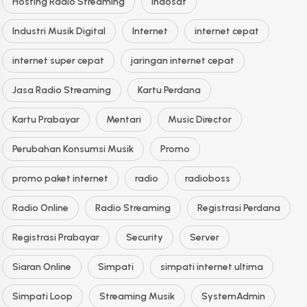
Hosting Radio Streaming
Indosat
Industri Musik Digital
Internet
internet cepat
internet super cepat
jaringan internet cepat
Jasa Radio Streaming
Kartu Perdana
Kartu Prabayar
Mentari
Music Director
Perubahan Konsumsi Musik
Promo
promo paket internet
radio
radioboss
Radio Online
Radio Streaming
Registrasi Perdana
Registrasi Prabayar
Security
Server
Siaran Online
Simpati
simpati internet ultima
Simpati Loop
Streaming Musik
SystemAdmin