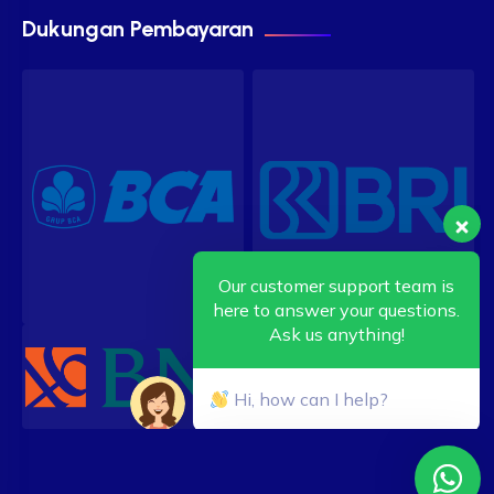
Dukungan Pembayaran
Our customer support team is
here to answer your questions.
Ask us anything!
Hi, how can I help?