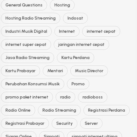
General Questions
Hosting
Hosting Radio Streaming
Indosat
Industri Musik Digital
Internet
internet cepat
internet super cepat
jaringan internet cepat
Jasa Radio Streaming
Kartu Perdana
Kartu Prabayar
Mentari
Music Director
Perubahan Konsumsi Musik
Promo
promo paket internet
radio
radioboss
Radio Online
Radio Streaming
Registrasi Perdana
Registrasi Prabayar
Security
Server
Siaran Online
Simpati
simpati internet ultima