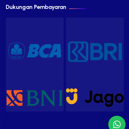
Dukungan Pembayaran
Our customer support team is
here to answer your questions.
Ask us anything!
Hi, how can I help?