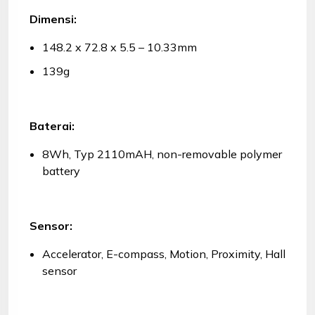
Dimensi:
148.2 x 72.8 x 5.5 – 10.33mm
139g
Baterai:
8Wh, Typ 2110mAH, non-removable polymer
battery
Sensor:
Accelerator, E-compass, Motion, Proximity, Hall
sensor