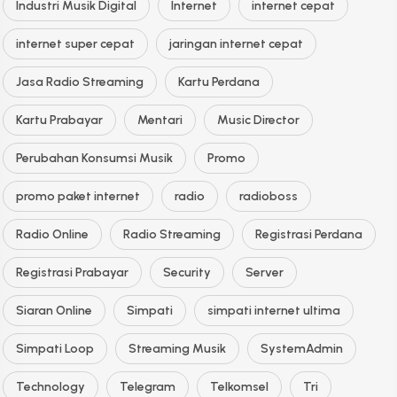
Industri Musik Digital
Internet
internet cepat
internet super cepat
jaringan internet cepat
Jasa Radio Streaming
Kartu Perdana
Kartu Prabayar
Mentari
Music Director
Perubahan Konsumsi Musik
Promo
promo paket internet
radio
radioboss
Radio Online
Radio Streaming
Registrasi Perdana
Registrasi Prabayar
Security
Server
Siaran Online
Simpati
simpati internet ultima
Simpati Loop
Streaming Musik
SystemAdmin
Technology
Telegram
Telkomsel
Tri