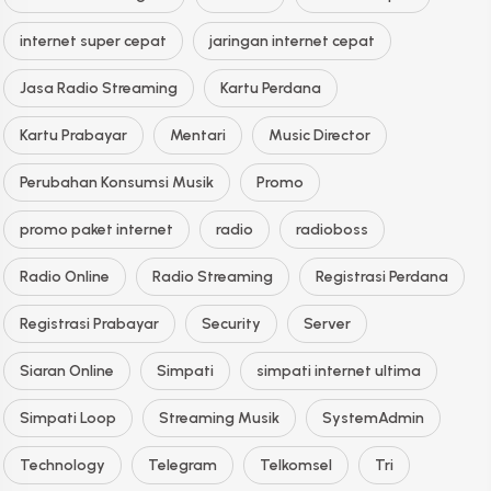
internet super cepat
jaringan internet cepat
Jasa Radio Streaming
Kartu Perdana
Kartu Prabayar
Mentari
Music Director
Perubahan Konsumsi Musik
Promo
promo paket internet
radio
radioboss
Radio Online
Radio Streaming
Registrasi Perdana
Registrasi Prabayar
Security
Server
Siaran Online
Simpati
simpati internet ultima
Simpati Loop
Streaming Musik
SystemAdmin
Technology
Telegram
Telkomsel
Tri