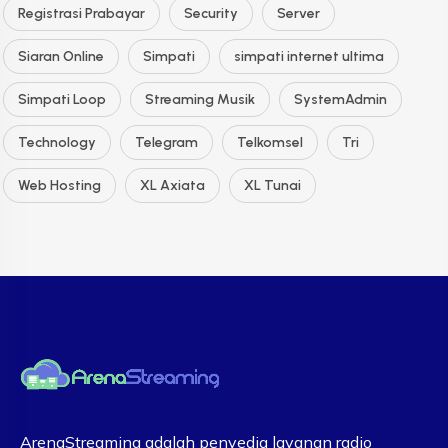
Registrasi Prabayar
Security
Server
Siaran Online
Simpati
simpati internet ultima
Simpati Loop
Streaming Musik
SystemAdmin
Technology
Telegram
Telkomsel
Tri
Web Hosting
XL Axiata
XL Tunai
ArenaStreaming adalah penyedia layanan radio