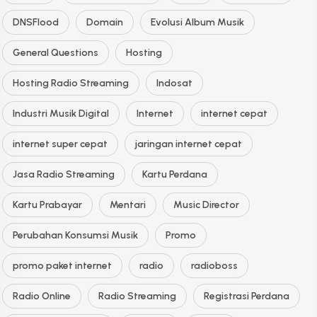
DNSFlood
Domain
Evolusi Album Musik
General Questions
Hosting
Hosting Radio Streaming
Indosat
Industri Musik Digital
Internet
internet cepat
internet super cepat
jaringan internet cepat
Jasa Radio Streaming
Kartu Perdana
Kartu Prabayar
Mentari
Music Director
Perubahan Konsumsi Musik
Promo
promo paket internet
radio
radioboss
Radio Online
Radio Streaming
Registrasi Perdana