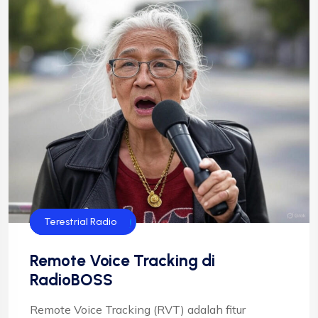
Streaming Radio
Teknologi Radio
Terestrial Radio
Remote Voice Tracking di
RadioBOSS
Remote Voice Tracking (RVT) adalah fitur