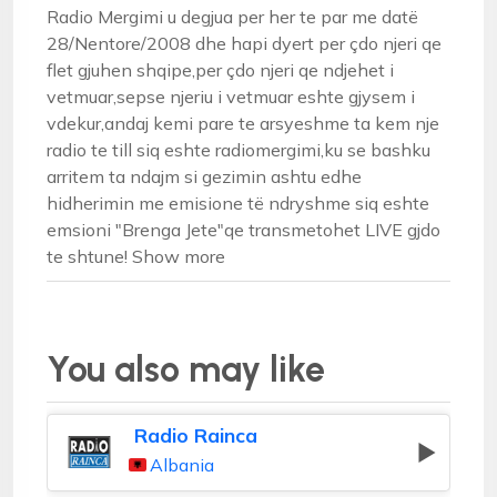
Radio Mergimi u degjua per her te par me datë
28/Nentore/2008 dhe hapi dyert per çdo njeri qe
flet gjuhen shqipe,per çdo njeri qe ndjehet i
vetmuar,sepse njeriu i vetmuar eshte gjysem i
vdekur,andaj kemi pare te arsyeshme ta kem nje
radio te till siq eshte radiomergimi,ku se bashku
arritem ta ndajm si gezimin ashtu edhe
hidherimin me emisione të ndryshme siq eshte
emsioni "Brenga Jete"qe transmetohet LIVE gjdo
te shtune! Show more
You also may like
Radio Rainca
Albania