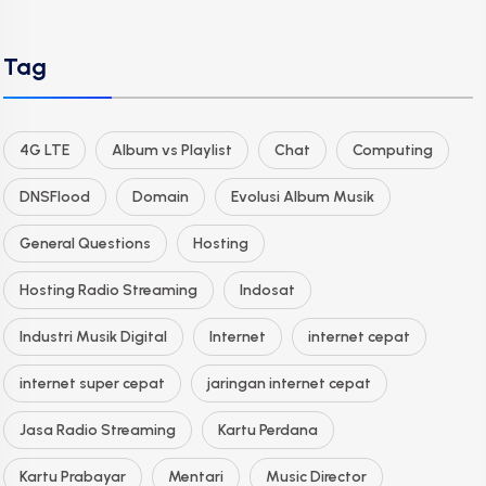
Tag
4G LTE
Album vs Playlist
Chat
Computing
DNSFlood
Domain
Evolusi Album Musik
General Questions
Hosting
Hosting Radio Streaming
Indosat
Industri Musik Digital
Internet
internet cepat
internet super cepat
jaringan internet cepat
Jasa Radio Streaming
Kartu Perdana
Kartu Prabayar
Mentari
Music Director