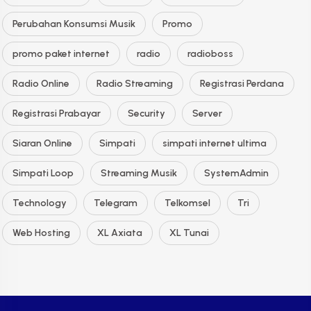
Perubahan Konsumsi Musik
Promo
promo paket internet
radio
radioboss
Radio Online
Radio Streaming
Registrasi Perdana
Registrasi Prabayar
Security
Server
Siaran Online
Simpati
simpati internet ultima
Simpati Loop
Streaming Musik
SystemAdmin
Technology
Telegram
Telkomsel
Tri
Web Hosting
XL Axiata
XL Tunai