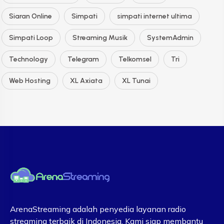
Siaran Online
Simpati
simpati internet ultima
Simpati Loop
Streaming Musik
SystemAdmin
Technology
Telegram
Telkomsel
Tri
Web Hosting
XL Axiata
XL Tunai
ArenaStreaming adalah penyedia layanan radio
streaming terbaik di Indonesia. Kami siap membantu