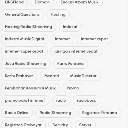
DNSFlood
Domain
Evolusi Album Musik
General Questions
Hosting
Hosting Radio Streaming
Indosat
Industri Musik Digital
Internet
internet cepat
internet super cepat
jaringan internet cepat
Jasa Radio Streaming
Kartu Perdana
Kartu Prabayar
Mentari
Music Director
Perubahan Konsumsi Musik
Promo
promo paket internet
radio
radioboss
Radio Online
Radio Streaming
Registrasi Perdana
Registrasi Prabayar
Security
Server