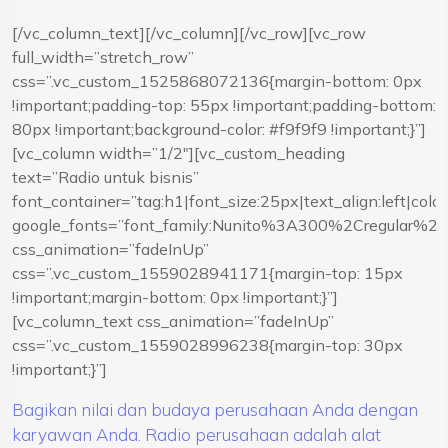
[/vc_column_text][/vc_column][/vc_row][vc_row
full_width=”stretch_row”
css=”.vc_custom_1525868072136{margin-bottom: 0px
!important;padding-top: 55px !important;padding-bottom:
80px !important;background-color: #f9f9f9 !important;}”]
[vc_column width=”1/2″][vc_custom_heading
text=”Radio untuk bisnis”
font_container=”tag:h1|font_size:25px|text_align:left|co
google_fonts=”font_family:Nunito%3A300%2Cregular%
css_animation=”fadeInUp”
css=”.vc_custom_1559028941171{margin-top: 15px
!important;margin-bottom: 0px !important;}”]
[vc_column_text css_animation=”fadeInUp”
css=”.vc_custom_1559028996238{margin-top: 30px
!important;}”]
Bagikan nilai dan budaya perusahaan Anda dengan
karyawan Anda. Radio perusahaan adalah alat