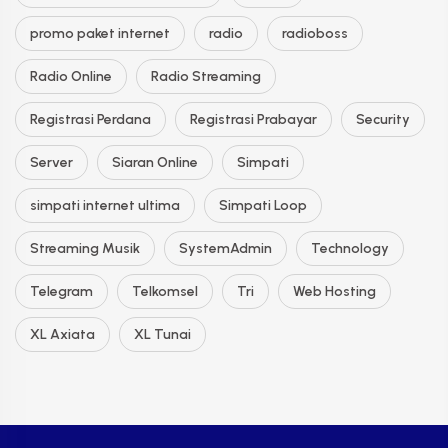
promo paket internet
radio
radioboss
Radio Online
Radio Streaming
Registrasi Perdana
Registrasi Prabayar
Security
Server
Siaran Online
Simpati
simpati internet ultima
Simpati Loop
Streaming Musik
SystemAdmin
Technology
Telegram
Telkomsel
Tri
Web Hosting
XL Axiata
XL Tunai