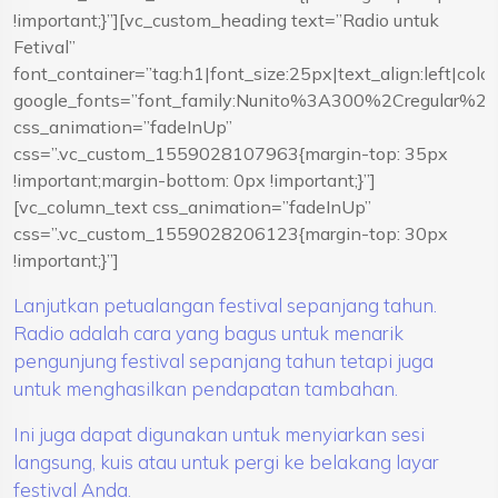
!important;}”][vc_custom_heading text=”Radio untuk
Fetival”
font_container=”tag:h1|font_size:25px|text_align:left|co
google_fonts=”font_family:Nunito%3A300%2Cregular%
css_animation=”fadeInUp”
css=”.vc_custom_1559028107963{margin-top: 35px
!important;margin-bottom: 0px !important;}”]
[vc_column_text css_animation=”fadeInUp”
css=”.vc_custom_1559028206123{margin-top: 30px
!important;}”]
Lanjutkan petualangan festival sepanjang tahun.
Radio adalah cara yang bagus untuk menarik
pengunjung festival sepanjang tahun tetapi juga
untuk menghasilkan pendapatan tambahan.
Ini juga dapat digunakan untuk menyiarkan sesi
langsung, kuis atau untuk pergi ke belakang layar
festival Anda.