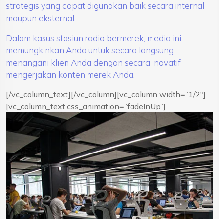
strategis yang dapat digunakan baik secara internal
maupun eksternal.
Dalam kasus stasiun radio bermerek, media ini
memungkinkan Anda untuk secara langsung
menangani klien Anda dengan secara inovatif
mengerjakan konten merek Anda.
[/vc_column_text][/vc_column][vc_column width=”1/2″]
[vc_column_text css_animation=”fadeInUp”]