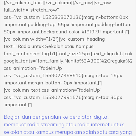
[/vc_column_text][/vc_column][/vc_row][vc_row
full_width=”stretch_row”
css=”.vc_custom_1525868072136{margin-bottom: 0px
!important;padding-top: 55px !important;padding-bottom:
80px !important;background-color: #f9f9f9 !important;}”]
[vc_column width=”1/2″][vc_custom_heading
text=”Radio untuk Sekolah atau Kampus”
font_container=”tag:h1|font_size:25px|text_align:left|co
google_fonts=”font_family:Nunito%3A300%2Cregular%
css_animation=”fadeInUp”
css=”.vc_custom_1559027458510{margin-top: 15px
!important;margin-bottom: 0px !important;}”]
[vc_column_text css_animation=”fadeInUp”
css=”.vc_custom_1559027991576{margin-top: 30px
!important;}”]
Bagian dari pengenalan ke peralatan digital,
membuat radio streaming atau radio internet untuk
sekolah atau kampus merupakan salah satu cara yang