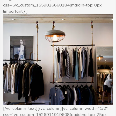
css=”.vc_custom_1559026660184{margin-top: 0px
!important;}”]
[/vc_column_text][/vc_column][vc_column width=”1/2″
css=”.vc_custom_1526911919608{padding-top: 25px