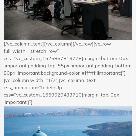
[/vc_column_text][/vc_column][/vc_row][vc_row
full_width=”stretch_row”
css=”.vc_custom_1525867813778{margin-bottom: 0px
!important;padding-top: 55px !important;padding-bottom:
80px !important;background-color: #ffffff !important;}”]
[vc_column width=”1/2″][vc_column_text
css_animation=”fadeInUp”
css=”.vc_custom_1559029433710{margin-top: 0px
!important;}”]