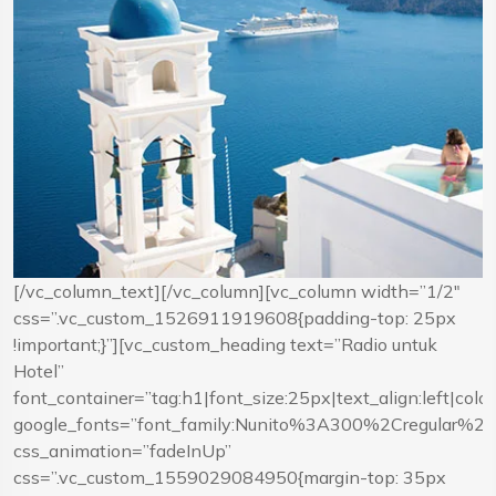
[/vc_column_text][/vc_column][vc_column width=”1/2″
css=”.vc_custom_1526911919608{padding-top: 25px
!important;}”][vc_custom_heading text=”Radio untuk
Hotel”
font_container=”tag:h1|font_size:25px|text_align:left|co
google_fonts=”font_family:Nunito%3A300%2Cregular%
css_animation=”fadeInUp”
css=”.vc_custom_1559029084950{margin-top: 35px