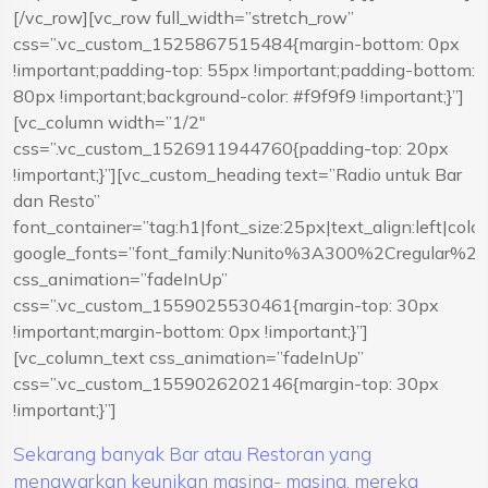
[/vc_row][vc_row full_width=”stretch_row”
css=”.vc_custom_1525867515484{margin-bottom: 0px
!important;padding-top: 55px !important;padding-bottom:
80px !important;background-color: #f9f9f9 !important;}”]
[vc_column width=”1/2″
css=”.vc_custom_1526911944760{padding-top: 20px
!important;}”][vc_custom_heading text=”Radio untuk Bar
dan Resto”
font_container=”tag:h1|font_size:25px|text_align:left|co
google_fonts=”font_family:Nunito%3A300%2Cregular%
css_animation=”fadeInUp”
css=”.vc_custom_1559025530461{margin-top: 30px
!important;margin-bottom: 0px !important;}”]
[vc_column_text css_animation=”fadeInUp”
css=”.vc_custom_1559026202146{margin-top: 30px
!important;}”]
Sekarang banyak Bar atau Restoran yang
menawarkan keunikan masing- masing, mereka