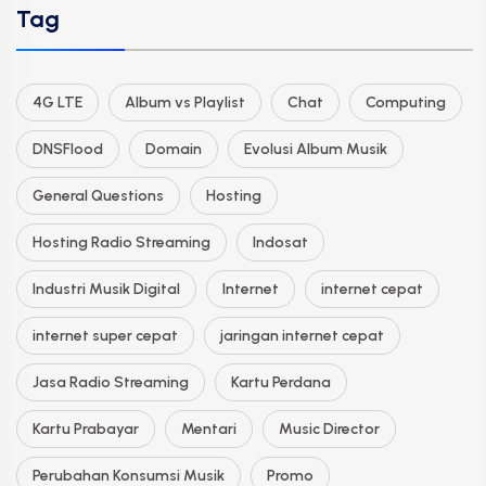
Tag
4G LTE
Album vs Playlist
Chat
Computing
DNSFlood
Domain
Evolusi Album Musik
General Questions
Hosting
Hosting Radio Streaming
Indosat
Industri Musik Digital
Internet
internet cepat
internet super cepat
jaringan internet cepat
Jasa Radio Streaming
Kartu Perdana
Kartu Prabayar
Mentari
Music Director
Perubahan Konsumsi Musik
Promo