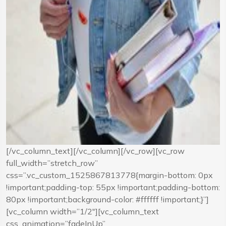
[/vc_column_text][/vc_column][/vc_row][vc_row
full_width=”stretch_row”
css=”.vc_custom_1525867813778{margin-bottom: 0px
!important;padding-top: 55px !important;padding-bottom:
80px !important;background-color: #ffffff !important;}”]
[vc_column width=”1/2″][vc_column_text
css_animation=”fadeInUp”