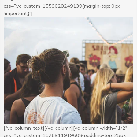
css=”.vc_custom_1559028249139{margin-top: 0px
!important;}”]
[/vc_column_text][/vc_column][vc_column width=”1/2″
css=”.vc_custom_1526911919608{padding-top: 25px