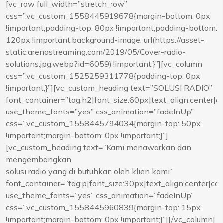
[vc_row full_width=”stretch_row”
css=”.vc_custom_1558445919678{margin-bottom: 0px
!important;padding-top: 80px !important;padding-bottom:
120px !important;background-image: url(https://asset-
static.arenastreaming.com/2019/05/Cover-radio-
solutions.jpg.webp?id=6059) !important;}”][vc_column
css=”.vc_custom_1525259311778{padding-top: 0px
!important;}”][vc_custom_heading text=”SOLUSI RADIO”
font_container=”tag:h2|font_size:60px|text_align:center|c
use_theme_fonts=”yes” css_animation=”fadeInUp”
css=”.vc_custom_1558445794034{margin-top: 50px
!important;margin-bottom: 0px !important;}”]
[vc_custom_heading text=”Kami menawarkan dan
mengembangkan
solusi radio yang di butuhkan oleh klien kami.”
font_container=”tag:p|font_size:30px|text_align:center|col
use_theme_fonts=”yes” css_animation=”fadeInUp”
css=”.vc_custom_1558445960839{margin-top: 15px
!important;margin-bottom: 0px !important;}”][/vc_column]