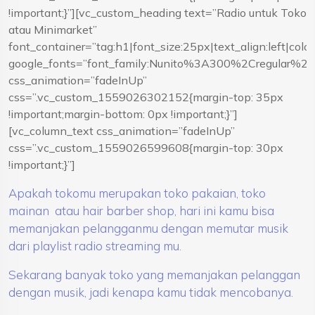
!important;}”][vc_custom_heading text=”Radio untuk Toko
atau Minimarket”
font_container=”tag:h1|font_size:25px|text_align:left|co
google_fonts=”font_family:Nunito%3A300%2Cregular%
css_animation=”fadeInUp”
css=”.vc_custom_1559026302152{margin-top: 35px
!important;margin-bottom: 0px !important;}”]
[vc_column_text css_animation=”fadeInUp”
css=”.vc_custom_1559026599608{margin-top: 30px
!important;}”]
Apakah tokomu merupakan toko pakaian, toko
mainan atau hair barber shop, hari ini kamu bisa
memanjakan pelangganmu dengan memutar musik
dari playlist radio streaming mu.
Sekarang banyak toko yang memanjakan pelanggan
dengan musik, jadi kenapa kamu tidak mencobanya.