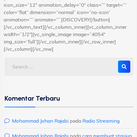
icon_size=”12″ animation_delay=”0″ class=”” target=””
color=”flat” dimension=”normal” icon=”no-icon”
animation=”” animate=”” ]DISCOVERY[/button]
[/vc_column_text][/vc_column_inner][vc_column_inner
width=”1/2″][vc_single_image image=”4054″
img_size=”full”][/vc_column_inner][/vc_row_inner]
[/vc_column][/vc_row]
Komentar Terbaru
Mohammad Johan Rajabi
pada
Radio Streaming
Mohammad Johan Rajabi
pada
cara membuat stasiun