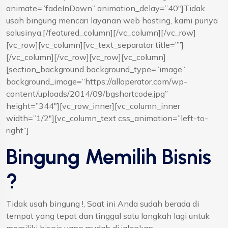
animate=”fadeInDown” animation_delay=”40″]Tidak
usah bingung mencari layanan web hosting, kami punya
solusinya.[/featured_column][/vc_column][/vc_row]
[vc_row][vc_column][vc_text_separator title=””]
[/vc_column][/vc_row][vc_row][vc_column]
[section_background background_type=”image”
background_image=”https://alloperator.com/wp-
content/uploads/2014/09/bgshortcode.jpg”
height=”344″][vc_row_inner][vc_column_inner
width=”1/2″][vc_column_text css_animation=”left-to-
right”]
Bingung Memilih Bisnis
?
Tidak usah bingung !, Saat ini Anda sudah berada di
tempat yang tepat dan tinggal satu langkah lagi untuk