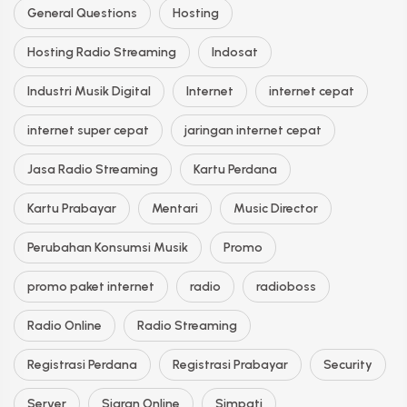
General Questions
Hosting
Hosting Radio Streaming
Indosat
Industri Musik Digital
Internet
internet cepat
internet super cepat
jaringan internet cepat
Jasa Radio Streaming
Kartu Perdana
Kartu Prabayar
Mentari
Music Director
Perubahan Konsumsi Musik
Promo
promo paket internet
radio
radioboss
Radio Online
Radio Streaming
Registrasi Perdana
Registrasi Prabayar
Security
Server
Siaran Online
Simpati