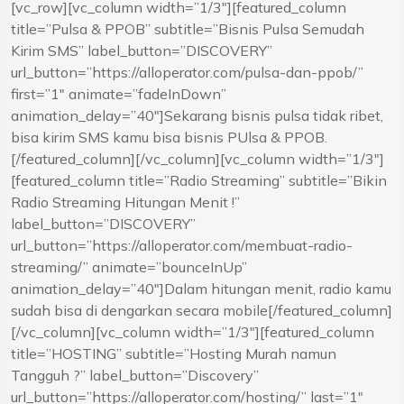
[vc_row][vc_column width=”1/3″][featured_column
title=”Pulsa & PPOB” subtitle=”Bisnis Pulsa Semudah
Kirim SMS” label_button=”DISCOVERY”
url_button=”https://alloperator.com/pulsa-dan-ppob/”
first=”1″ animate=”fadeInDown”
animation_delay=”40″]Sekarang bisnis pulsa tidak ribet,
bisa kirim SMS kamu bisa bisnis PUlsa & PPOB.
[/featured_column][/vc_column][vc_column width=”1/3″]
[featured_column title=”Radio Streaming” subtitle=”Bikin
Radio Streaming Hitungan Menit !”
label_button=”DISCOVERY”
url_button=”https://alloperator.com/membuat-radio-
streaming/” animate=”bounceInUp”
animation_delay=”40″]Dalam hitungan menit, radio kamu
sudah bisa di dengarkan secara mobile[/featured_column]
[/vc_column][vc_column width=”1/3″][featured_column
title=”HOSTING” subtitle=”Hosting Murah namun
Tangguh ?” label_button=”Discovery”
url_button=”https://alloperator.com/hosting/” last=”1″