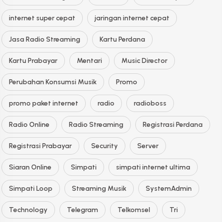
internet super cepat
jaringan internet cepat
Jasa Radio Streaming
Kartu Perdana
Kartu Prabayar
Mentari
Music Director
Perubahan Konsumsi Musik
Promo
promo paket internet
radio
radioboss
Radio Online
Radio Streaming
Registrasi Perdana
Registrasi Prabayar
Security
Server
Siaran Online
Simpati
simpati internet ultima
Simpati Loop
Streaming Musik
SystemAdmin
Technology
Telegram
Telkomsel
Tri